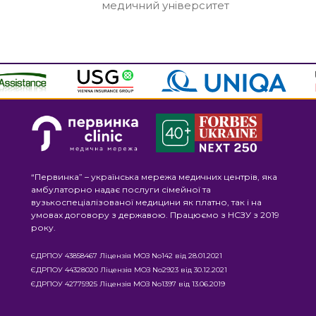
медичний університет
“Первинка” – українська мережа медичних центрів, яка
амбулаторно надає послуги сімейної та
вузькоспеціалізованої медицини як платно, так і на
умовах договору з державою. Працюємо з НСЗУ з 2019
року.
ЄДРПОУ 43858467 Ліцензія МОЗ No142 від 28.01.2021
ЄДРПОУ 44328020 Ліцензія МОЗ No2923 від 30.12.2021
ЄДРПОУ 42775925 Ліцензія МОЗ No1397 від 13.06.2019