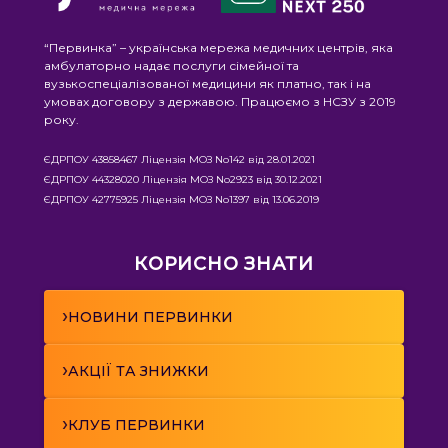
“Первинка” – українська мережа медичних центрів, яка
амбулаторно надає послуги сімейної та
вузькоспеціалізованої медицини як платно, так і на
умовах договору з державою. Працюємо з НСЗУ з 2019
року.
ЄДРПОУ 43858467 Ліцензія МОЗ No142 від 28.01.2021
ЄДРПОУ 44328020 Ліцензія МОЗ No2923 від 30.12.2021
ЄДРПОУ 42775925 Ліцензія МОЗ No1397 від 13.06.2019
КОРИСНО ЗНАТИ
›
НОВИНИ ПЕРВИНКИ
›
АКЦІЇ ТА ЗНИЖКИ
›
КЛУБ ПЕРВИНКИ