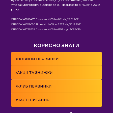
вузькоспеціалізованої медицини як платно, так і на
умовах договору з державою. Працюємо з НСЗУ з 2019
року.
ЄДРПОУ 43858467 Ліцензія МОЗ No142 від 28.01.2021
ЄДРПОУ 44328020 Ліцензія МОЗ No2923 від 30.12.2021
ЄДРПОУ 42775925 Ліцензія МОЗ No1397 від 13.06.2019
КОРИСНО ЗНАТИ
›
НОВИНИ ПЕРВИНКИ
›
АКЦІЇ ТА ЗНИЖКИ
›
КЛУБ ПЕРВИНКИ
›
ЧАСТІ ПИТАННЯ