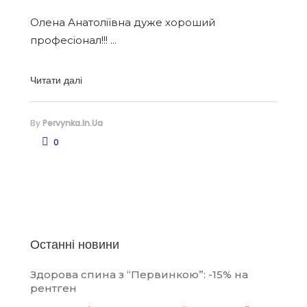
Олена Анатоліївна дуже хороший
професіонал!!!
Читати далі
By
Pervynka.in.ua
0
Останні новини
Здорова спина з “Первинкою”: -15% на
рентген