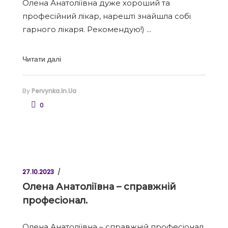
Олена Анатоліївна дуже хороший та
професійний лікар, нарешті знайшла собі
гарного лікаря. Рекомендую!)
Читати далі
By
Pervynka.in.ua
0
27.10.2023
Олена Анатоліївна – справжній
професіонал.
Олена Анатоліївна – справжній професіонал.