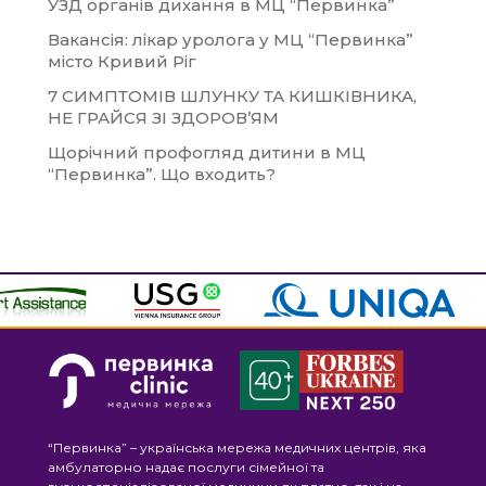
УЗД органів дихання в МЦ “Первинка”
Вакансія: лікар уролога у МЦ “Первинка”
місто Кривий Ріг
7 СИМПТОМІВ ШЛУНКУ ТА КИШКІВНИКА,
НЕ ГРАЙСЯ ЗІ ЗДОРОВ’ЯМ
Щорічний профогляд дитини в МЦ
“Первинка”. Що входить?
“Первинка” – українська мережа медичних центрів, яка
амбулаторно надає послуги сімейної та