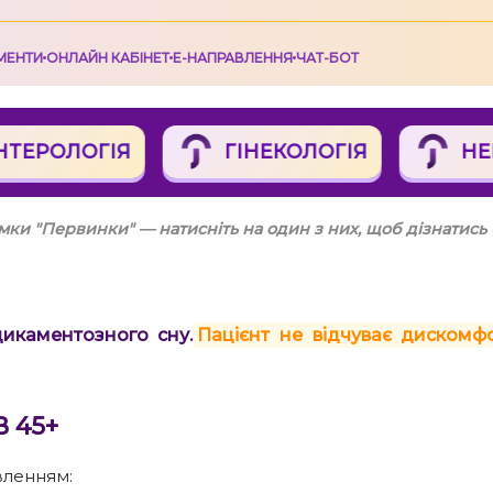
МЕНТИ
OНЛАЙН КАБІНЕТ
Е-НАПРАВЛЕННЯ
ЧАТ-БОТ
ТЕРОЛОГІЯ
ГІНЕКОЛОГІЯ
НЕВ
ки "Первинки" — натисніть на один з них, щоб дізнатись
икаментозного сну.
Пацієнт не відчуває дискомф
 45+
вленням: