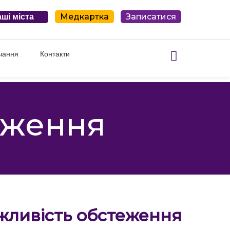
Медкартка
Записатися
ші міста
чання
Контакти
дження
ажливість обстеження