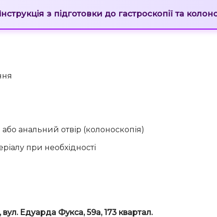
нструкція з підготовки до гастроскопії та колоно
ння
або анальний отвір (колоноскопія)
теріалу при необхідності
г, вул. Едуарда Фукса, 59а, 173 квартал.