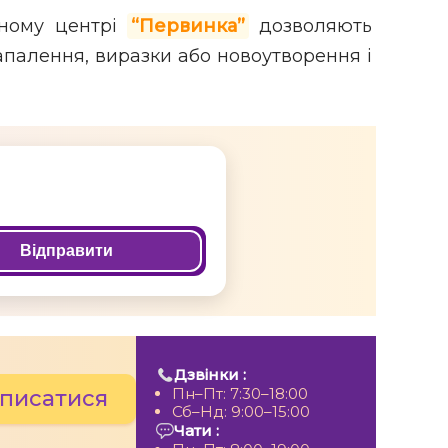
чному центрі
“Первинка”
дозволяють
апалення, виразки або новоутворення і
Відправити
Дзвінки :
Пн–Пт: 7:30–18:00
писатися
Сб–Нд: 9:00–15:00
Чати :