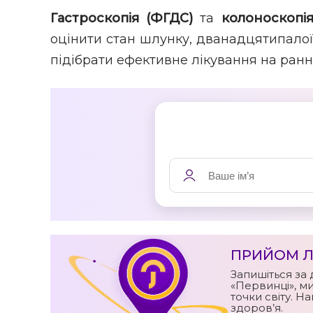
Гастроскопія (ФГДС)
та
колоноскопі
оцінити стан шлунку, дванадцятипалої
підібрати ефективне лікування на ранн
ПРИЙОМ Л
Запишіться за 
«Первинці», ми
точки світу. Н
здоров’я.