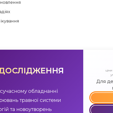
ідновлення
адіях
лікування
 ДОСЛІДЖЕННЯ
ціни
у
Для де
 сучасному обладнанні
орювань травної системи
гій та новоутворень