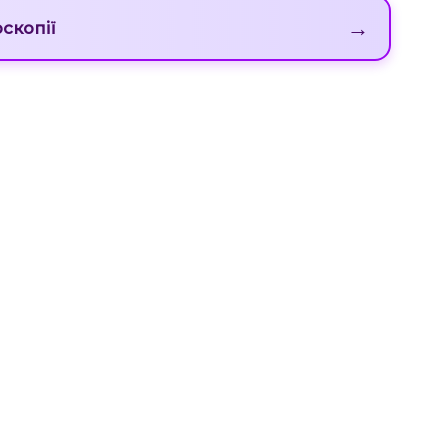
→
скопії