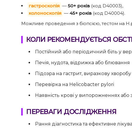
гастроскопія
—
50+ років
(код D40003),
колоноскопія
—
45+ років
(код D40004).
Можливе проведення з біопсією, тестом на H.
КОЛИ РЕКОМЕНДУЄТЬСЯ ОБС
Постійний або періодичний біль у вер
Печія, нудота, відрижка або блювання
Підозра на гастрит, виразкову хвороб
Перевірка на Helicobacter pylori
Наявність крові у випорожненнях або 
ПЕРЕВАГИ ДОСЛІДЖЕННЯ
Рання діагностика та ефективне лікув