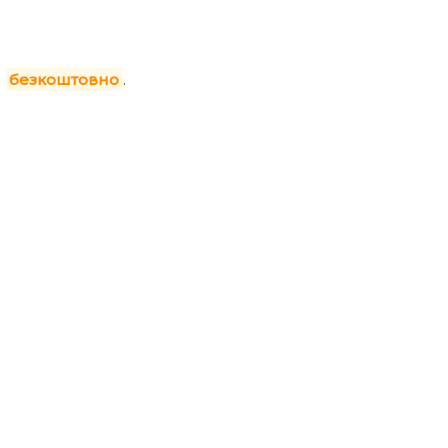
я
безкоштовно
.