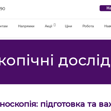
На
 90
єнтам
Напрямки
Акції
Ціни
Робота
Нав
копічні дослі
носкопія: підготовка та в