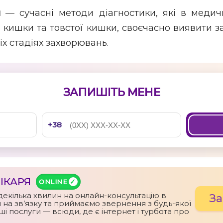
я
— сучасні методи діагностики, які в меди
 кишки та товстої кишки, своєчасно виявити з
іх стадіях захворювань.
ЗАПИШІТЬ МЕНЕ
IКАРЯ
ONLINE
декілька хвилин на онлайн-консультацію в
За
 на зв’язку та приймаємо звернення з будь-якої
аші послуги — всюди, де є інтернет і турбота про