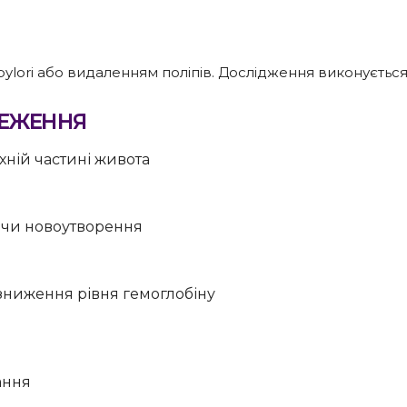
pylori або видаленням поліпів. Дослідження виконуєтьс
ТЕЖЕННЯ
хній частині живота
у чи новоутворення
зниження рівня гемоглобіну
ання