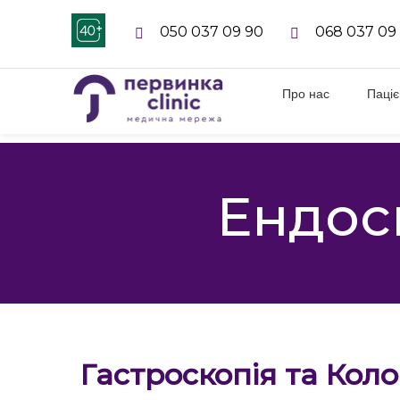
050 037 09 90
068 037 09
Про нас
Паці
Ендос
Гастроскопія та Коло