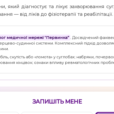
 який діагностує та лікує захворювання сугло
ння — від ліків до фізіотерапії та реабілітації.
олог медичної мережі “Первинка”
. Досвідчений фахівец
ерцево-судинної системи. Комплексний підхід дозволя
ини.
біль, скутість або «ломота» у суглобах; набряки, почерво
лювання кінцівок; ознаки впливу ревматологічних пробле
ЗАПИШІТЬ МЕНЕ