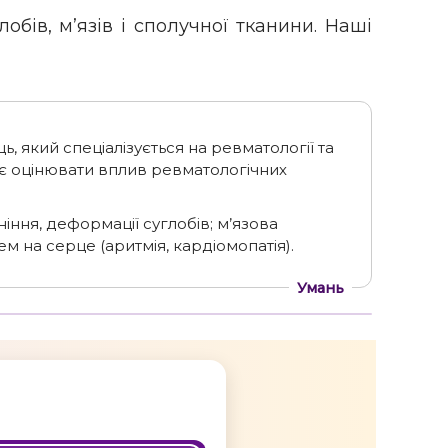
бів, м’язів і сполучної тканини. Наші
ь, який спеціалізується на ревматології та
є оцінювати вплив ревматологічних
ніння, деформації суглобів; м’язова
м на серце (аритмія, кардіомопатія).
Умань