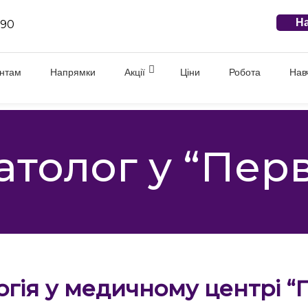
На
 90
єнтам
Напрямки
Акції
Ціни
Робота
Нав
толог у “Пер
гія у медичному центрі “