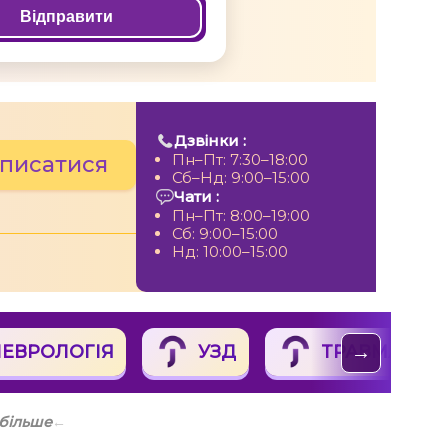
Відправити
Дзвінки :
Пн–Пт: 7:30–18:00
писатися
Сб–Нд: 9:00–15:00
Чати :
Пн–Пт: 8:00–19:00
Сб: 9:00–15:00
Нд: 10:00–15:00
ЕВРОЛОГІЯ
УЗД
ТРАВМАТОЛО
→
 більше
←