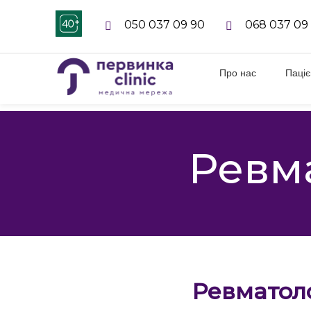
050 037 09 90
068 037 09
Про нас
Паці
Ревма
Ревматоло