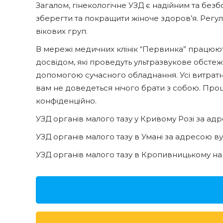
Загалом, гінекологічне УЗД є надійним та без
зберегти та покращити жіноче здоров’я. Регу
вікових груп.
В мережі медичних клінік “Первинка” працюють
досвідом, які проведуть ультразвукове обстеж
допомогою сучасного обладнання. Усі витратн
вам не доведеться нічого брати з собою. Пр
конфіденційно.
УЗД органів малого тазу у Кривому Розі за ад
УЗД органів малого тазу в Умані за адресою ву
УЗД органів малого тазу в Кропивницькому на К