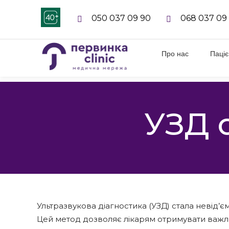
050 037 09 90
068 037 09
Про нас
Паці
УЗД 
Ультразвукова діагностика (УЗД) стала невід’є
Цей метод дозволяє лікарям отримувати важли