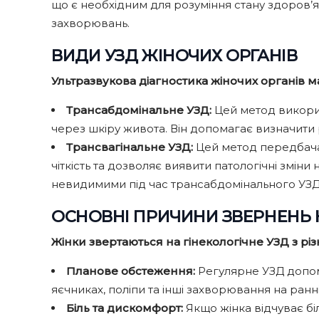
що є необхідним для розуміння стану здоров’я 
захворювань.
ВИДИ УЗД ЖІНОЧИХ ОРГАНІВ
Ультразвукова діагностика жіночих органів м
Трансабдомінальне УЗД:
Цей метод викорис
через шкіру живота. Він допомагає визначити р
Трансвагінальне УЗД:
Цей метод передбачає
чіткість та дозволяє виявити патологічні зміни 
невидимими під час трансабдомінального УЗД
ОСНОВНІ ПРИЧИНИ ЗВЕРНЕНЬ Н
Жінки звертаються на гінекологічне УЗД з рі
Планове обстеження:
Регулярне УЗД допомаг
яєчниках, поліпи та інші захворювання на ранн
Біль та дискомфорт:
Якщо жінка відчуває бі