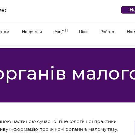
На
 90
єнтам
Напрямки
Акції
Ціни
Робота
Нав
органів малого
мною частиною сучасної гінекологічної практики.
ву інформацію про жіночі органи в малому тазу,