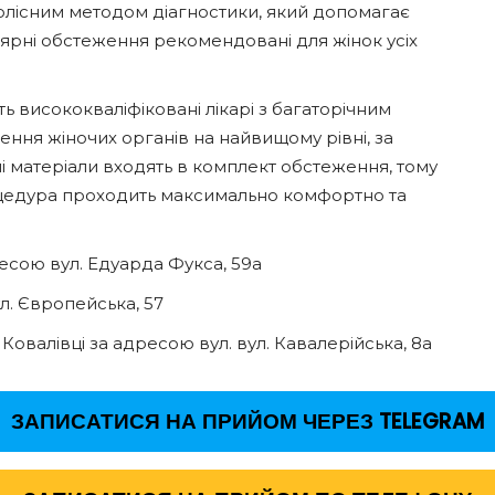
болісним методом діагностики, який допомагає
лярні обстеження рекомендовані для жінок усіх
 висококваліфіковані лікарі з багаторічним
ення жіночих органів на найвищому рівні, за
і матеріали входять в комплект обстеження, тому
оцедура проходить максимально комфортно та
ресою вул. Едуарда Фукса, 59а
л. Європейська, 57
овалівці за адресою вул. вул. Кавалерійська, 8а
ЗАПИСАТИСЯ НА ПРИЙОМ ЧЕРЕЗ TELEGRAM