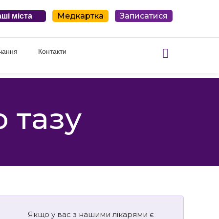
Медкартка
Записатися
ші міста
чання
Контакти
 тазу
Якщо у вас з нашими лікарями є