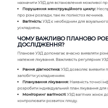
назначити УЗД для встановлення можливої пр
Порушення менструаційного циклу:
Неспр
про різні розлади, такі як полікістоз яєчників.
Вагітність:
УЗД є необхідним для візуальног
ускладнень.
ЧОМУ ВАЖЛИВО ПЛАНОВО РОБ
ДОСЛІДЖЕННЯ?
Планове УЗД допомагає вчасно виявляти різні
належне лікування. Важливість регулярних УЗ
Рання діагностика:
УЗД дозволяє виявити пат
запобігти ускладненням.
Планування лікування:
Наявність точної ін
розробити індивідуальний план лікування для 
Моніторинг вагітності:
УЗД вагітних жінок 
контролювати розвиток плоду.