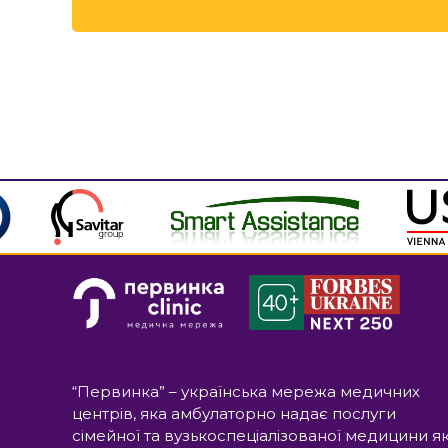
“Первинка” – українська мережа медичних
центрів, яка амбулаторно надає послуги
сімейної та вузькоспеціалізованої медицини я