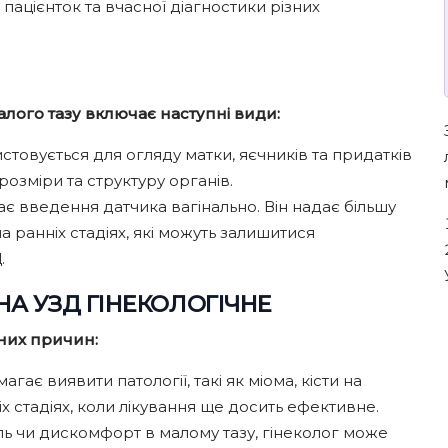
пацієнток та вчасної діагностики різних
алого тазу включає наступні види:
товується для огляду матки, яєчників та придатків
озміри та структуру органів.
 введення датчика вагінально. Він надає більшу
на ранніх стадіях, які можуть залишитися
.
А УЗД ГІНЕКОЛОГІЧНЕ
зних причин:
ає виявити патології, такі як міома, кісти на
іх стадіях, коли лікування ще досить ефективне.
ль чи дискомфорт в малому тазу, гінеколог може