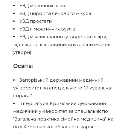
УЗД молочних залоз
УЗД нирок та сечового міхура
УЗД простати
УЗД лімфатичних вузлів
УЗД м'яких тканин (утворення шкіри,
підшкірної клітковини, внутрішньом'язеві
утвори)
Освіта:
Запорізький державний медичний
університет за спеціальністю "Лікувальна
справа"
Інтернатура Кримський державний
медичний університет за спеціальністю
"Загальна практика сімейна медицина" на
базі Херсонської обласної лікарні