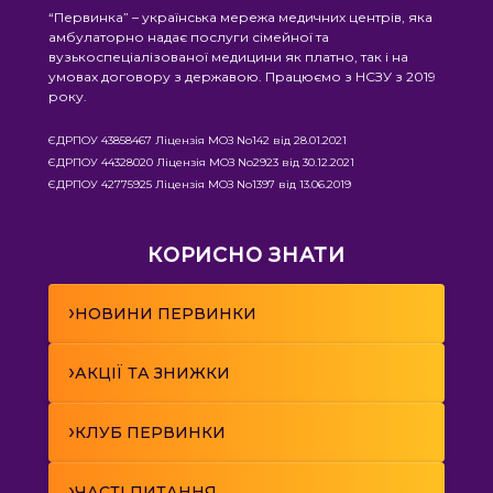
“Первинка” – українська мережа медичних центрів, яка
амбулаторно надає послуги сімейної та
вузькоспеціалізованої медицини як платно, так і на
умовах договору з державою. Працюємо з НСЗУ з 2019
року.
ЄДРПОУ 43858467 Ліцензія МОЗ No142 від 28.01.2021
ЄДРПОУ 44328020 Ліцензія МОЗ No2923 від 30.12.2021
ЄДРПОУ 42775925 Ліцензія МОЗ No1397 від 13.06.2019
КОРИСНО ЗНАТИ
›
НОВИНИ ПЕРВИНКИ
›
АКЦІЇ ТА ЗНИЖКИ
›
КЛУБ ПЕРВИНКИ
›
ЧАСТІ ПИТАННЯ