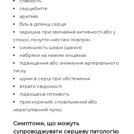
слабкість
серцебиття
аритмія
біль в ділянці серця
задишка при звичайній активності або у
спокої, почуття «нестачі повітря»
синюшність шкіри (ціаноз)
набряки на нижніх кінцівках
підвищення або зниження артеріального
тиску
шуми в серці при обстеженні
втрати свідомості
підвищена пітливість
прискорений, сповільнений або
нерегулярний пульс
Симптоми, що можуть
супроводжувати серцеву патологію