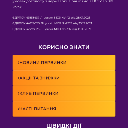
умовах договору з державою. Працюємо з НСЗУ з 2019
року.
ЄДРПОУ 43858467 Ліцензія МОЗ No142 від 28.01.2021
ЄДРПОУ 44328020 Ліцензія МОЗ No2923 від 30.12.2021
ЄДРПОУ 42775925 Ліцензія МОЗ No1397 від 13.06.2019
КОРИСНО ЗНАТИ
›
НОВИНИ ПЕРВИНКИ
›
АКЦІЇ ТА ЗНИЖКИ
›
КЛУБ ПЕРВИНКИ
›
ЧАСТІ ПИТАННЯ
ШВИДКІ ДІЇ