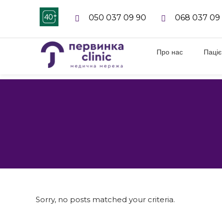
050 037 09 90
068 037 09
Про нас
Паці
Sorry, no posts matched your criteria.