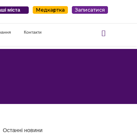
Медкартка
Записатися
ші міста
чання
Контакти
Останні новини