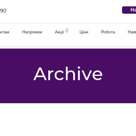
На
 90
єнтам
Напрямки
Акції
Ціни
Робота
Нав
Archive