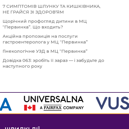
7 СИМПТОМІВ ШЛУНКУ ТА КИШКІВНИКА,
НЕ ГРАЙСЯ ЗІ ЗДОРОВ’ЯМ
Щорічний профогляд дитини в МЦ
“Первинка”. Що входить?
Акційна пропозиція на послуги
гастроентеролога у МЦ “Первинка”
Гінекологічне УЗД в МЦ “Первинка”
Довідка 063: зробіть її зараз — і забудьте до
наступного року