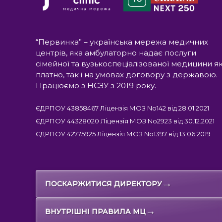
“Первинка” – українська мережа медичних
центрів, яка амбулаторно надає послуги
сімейної та вузькоспеціалізованої медицини я
платно, так і на умовах договору з державою.
Працюємо з НСЗУ з 2019 року.
ЄДРПОУ 43858467 Ліцензія МОЗ No142 від 28.01.2021
ЄДРПОУ 44328020 Ліцензія МОЗ No2923 від 30.12.2021
ЄДРПОУ 42775925 Ліцензія МОЗ No1397 від 13.06.2019
→
ПОСКАРЖИТИСЯ ДИРЕКТОРУ
→
ВНУТРІШНІ ПРАВИЛА МЦ