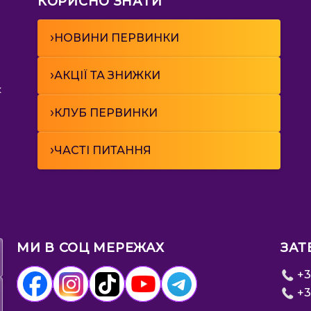
КОРИСНО ЗНАТИ
›
НОВИНИ ПЕРВИНКИ
›
АКЦІЇ ТА ЗНИЖКИ
к
›
КЛУБ ПЕРВИНКИ
›
ЧАСТІ ПИТАННЯ
МИ В СОЦ МЕРЕЖАХ
ЗАТ
+3
+3