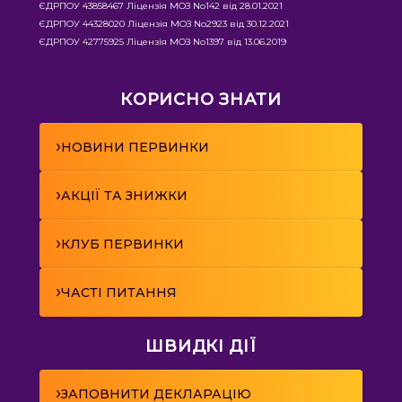
ЄДРПОУ 43858467 Ліцензія МОЗ No142 від 28.01.2021
ЄДРПОУ 44328020 Ліцензія МОЗ No2923 від 30.12.2021
ЄДРПОУ 42775925 Ліцензія МОЗ No1397 від 13.06.2019
КОРИСНО ЗНАТИ
›
НОВИНИ ПЕРВИНКИ
›
АКЦІЇ ТА ЗНИЖКИ
›
КЛУБ ПЕРВИНКИ
›
ЧАСТІ ПИТАННЯ
ШВИДКІ ДІЇ
›
ЗАПОВНИТИ ДЕКЛАРАЦІЮ