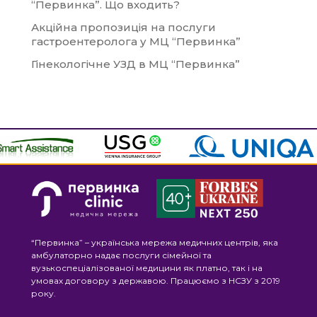
“Первинка”. Що входить?
Акційна пропозиція на послуги
гастроентеролога у МЦ “Первинка”
Гінекологічне УЗД в МЦ “Первинка”
“Первинка” – українська мережа медичних центрів, яка
амбулаторно надає послуги сімейної та
вузькоспеціалізованої медицини як платно, так і на
умовах договору з державою. Працюємо з НСЗУ з 2019
року.