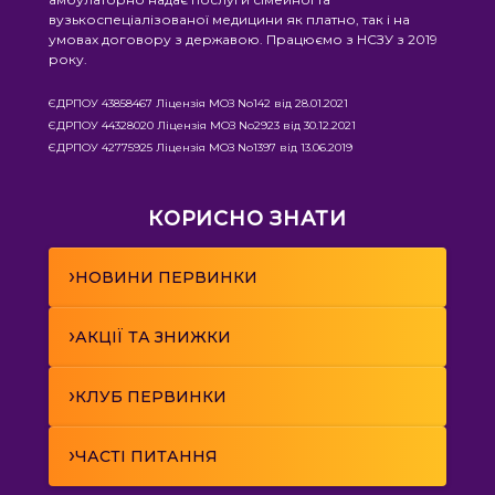
вузькоспеціалізованої медицини як платно, так і на
умовах договору з державою. Працюємо з НСЗУ з 2019
року.
ЄДРПОУ 43858467 Ліцензія МОЗ No142 від 28.01.2021
ЄДРПОУ 44328020 Ліцензія МОЗ No2923 від 30.12.2021
ЄДРПОУ 42775925 Ліцензія МОЗ No1397 від 13.06.2019
КОРИСНО ЗНАТИ
›
НОВИНИ ПЕРВИНКИ
›
АКЦІЇ ТА ЗНИЖКИ
›
КЛУБ ПЕРВИНКИ
›
ЧАСТІ ПИТАННЯ