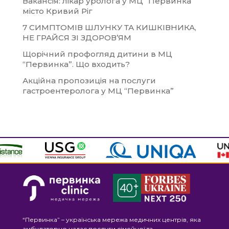
Вакансія: лікар уролога у МЦ “Первинка”
місто Кривий Ріг
7 СИМПТОМІВ ШЛУНКУ ТА КИШКІВНИКА,
НЕ ГРАЙСЯ ЗІ ЗДОРОВ’ЯМ
Щорічний профогляд дитини в МЦ
“Первинка”. Що входить?
Акційна пропозиція на послуги
гастроентеролога у МЦ “Первинка”
“Первинка” – українська мережа медичних центрів, яка
амбулаторно надає послуги сімейної та