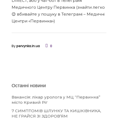
DIRECT, або у чат-бот в Телеграмі
Медичного Центру Первинка (знайти легко
😉 вбивайте у пошуку в Телеграмі – Медичні
Центри «Первинка»)
By
pervynka.in.ua
0
Останні новини
Вакансія: лікар уролога у МЦ “Первинка”
місто Кривий Ріг
7 СИМПТОМІВ ШЛУНКУ ТА КИШКІВНИКА,
НЕ ГРАЙСЯ ЗІ ЗДОРОВ’ЯМ