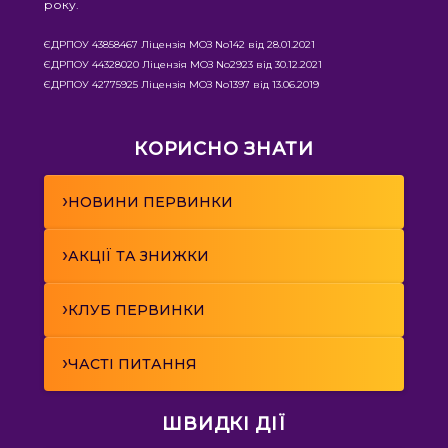
року.
ЄДРПОУ 43858467 Ліцензія МОЗ No142 від 28.01.2021
ЄДРПОУ 44328020 Ліцензія МОЗ No2923 від 30.12.2021
ЄДРПОУ 42775925 Ліцензія МОЗ No1397 від 13.06.2019
КОРИСНО ЗНАТИ
›
НОВИНИ ПЕРВИНКИ
›
АКЦІЇ ТА ЗНИЖКИ
›
КЛУБ ПЕРВИНКИ
›
ЧАСТІ ПИТАННЯ
ШВИДКІ ДІЇ