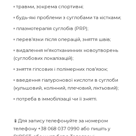
▫️ травми, зокрема спортивні;
▫️ будь-які проблеми з суглобами та кістками;
▫️ плазмотерапія суглобів (PRP);
▫️ перев’язки після операцій, зняття швів;
▫️ видалення м’якотканинних новоутворень
(суглобових локалізацій);
▫️ зняття гіпсових і полімерних пов’язок;
▫️ введення гіалуронової кислоти в суглоби
(кульшовий, колінний, плечовий, ліктьовий);
▫️ потреба в іммобілізації чи її знятті.
📱Для запису телефонуйте за номером
телефону +38 068 037 0990 або пишіть у