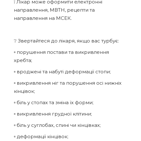
❕ Лікар може оформити електронні
направлення, МВТН, рецепти та
направлення на МСЕК.
❔ Звертайтеся до лікаря, якщо вас турбує:
▫️ порушення постави та викривлення
хребта;
▫️ вроджені та набуті деформації стопи;
▫️ викривлення ніг та порушення осі нижніх
кінцівок;
▫️ біль у стопах та зміна їх форми;
▫️ викривлення грудної клітини;
▫️ біль у суглобах, спині чи кінцівках;
▫️ деформації кінцівок;