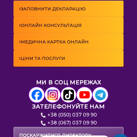
›
ЗАПОВНИТИ ДЕКЛАРАЦІЮ
›
ОНЛАЙН КОНСУЛЬТАЦІЯ
›
МЕДИЧНА КАРТКА ОНЛАЙН
›
ЦІНИ ТА ПОСЛУГИ
МИ В СОЦ МЕРЕЖАХ
ЗАТЕЛЕФОНУЙТЕ НАМ
+38 (050) 037 09 90
+38 (067) 037 09 90
→
ПОСКАРЖИТИСЯ ДИРЕКТОРУ