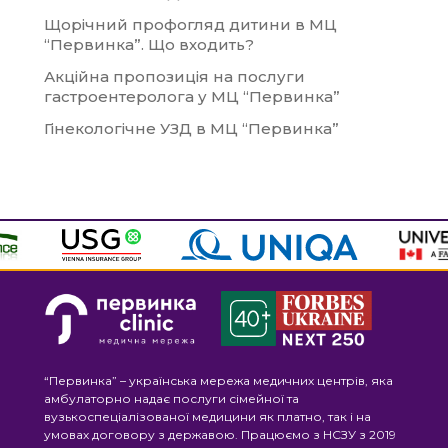
Щорічний профогляд дитини в МЦ
“Первинка”. Що входить?
Акційна пропозиція на послуги
гастроентеролога у МЦ “Первинка”
Гінекологічне УЗД в МЦ “Первинка”
“Первинка” – українська мережа медичних центрів, яка
амбулаторно надає послуги сімейної та
вузькоспеціалізованої медицини як платно, так і на
умовах договору з державою. Працюємо з НСЗУ з 2019