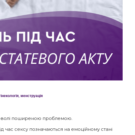
гінекологія
,
менструація
 доволі поширеною проблемою.
ід час сексу позначаються на емоційному стані