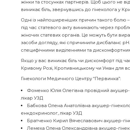
жінки та стосунках партнерів. Щоб цього не в
виникає біль, звернувшись до гінеколога у Кр
Одні із найпоширеніших причин такого болю – 
під час статевого акту виникають через проб
жіночих статевих органів. Це можуть бути вира
засоби догляду, які спричинили дисбаланс p
специфічними виділеннями та дискомфортними
Якщо у вас виникає біль чи дискомфорт під час
Кривому Розі, Кропивницькому чи Уман для вс
Гінекологи Медичного Центру “Первинка”:
Фоменко Юлія Олегівна провідний акушер-гі
лікар УЗД
Бабкова Олена Анатоліївна акушер-гінеколог у
енкдокринолог, лікар УЗД
Братченко Кирил Вячеславович акушер-гінеко
Лемеха Олена Олександрівна акушер-гінеко