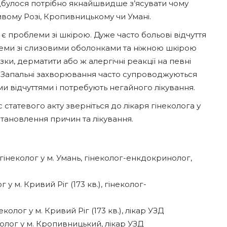
ідбулося потрібно якнайшвидше з’ясувати чому
ивому Розі, Кропивницькому чи Умані.
є проблеми зі шкірою. Дуже часто больові відчуття
леми зі слизовими оболонками та ніжною шкірою
зки, дерматити або ж алергічні реакції на певні
H.Запальні захворювання часто супроводжуються
 відчуттями і потребують негайного лікування.
 статевого акту зверніться до лікаря гінеколога у
тановлення причин та лікування.
неколог у м. Умань, гінеколог-енкдокринолог,
 м. Кривий Ріг (173 кв.), гінеколог-
лог у м. Кривий Ріг (173 кв.), лікар УЗД
лог у м. Кропивницький, лікар УЗД