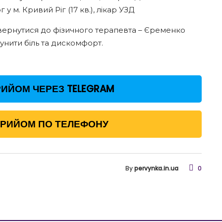
у м. Кривий Ріг (17 кв.), лікар УЗД
звернутися до фізичного терапевта – Єременко
унити біль та дискомфорт.
ИЙОМ ЧЕРЕЗ TELEGRAM
ПРИЙОМ ПО ТЕЛЕФОНУ
By
pervynka.in.ua
0