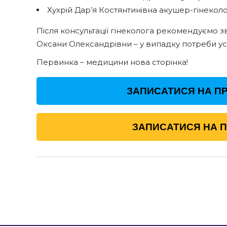
Хухрій Дар’я Костянтинівна акушер-гінеколог 
Після консультації гінеколога рекомендуємо 
Оксани Олександрівни – у випадку потреби ус
Первинка – медицини нова сторінка!
ЗАПИСАТИСЯ НА ПР
ЗАПИСАТИСЯ НА 