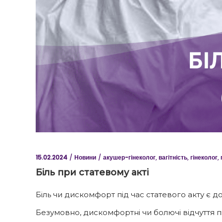
15.02.2024
Новини
акушер-гінеколог
,
вагітність
,
гінеколог
,
Біль при статевому акті
Біль чи дискомфорт під час статевого акту є
Безумовно, дискомфортні чи болючі відчуття п