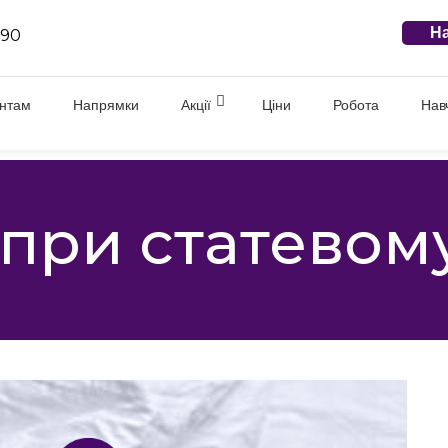
На
 90
єнтам
Напрямки
Акції
Ціни
Робота
Нав
 при статевому