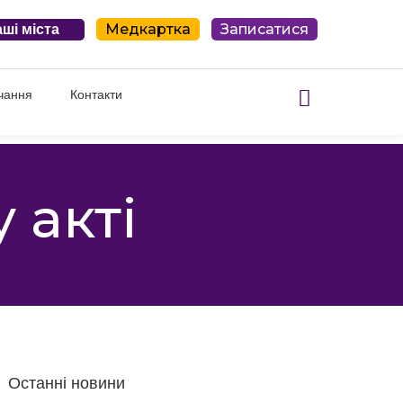
Медкартка
Записатися
ші міста
чання
Контакти
 акті
Останні новини