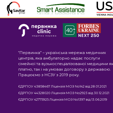
“Первинка” – українська мережа медичних
центрів, яка амбулаторно надає послуги
сімейної та вузькоспеціалізованої медицини я
платно, так і на умовах договору з державою.
Працюємо з НСЗУ з 2019 року.
ЄДРПОУ 43858467 Ліцензія МОЗ No142 від 28.01.2021
ЄДРПОУ 44328020 Ліцензія МОЗ No2923 від 30.12.2021
ЄДРПОУ 42775925 Ліцензія МОЗ No1397 від 13.06.2019