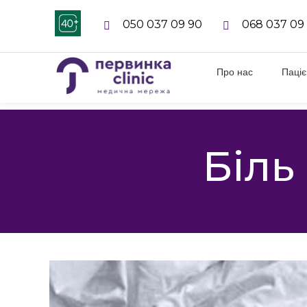
050 037 09 90
068 037 09
Про нас
Паці
Біль