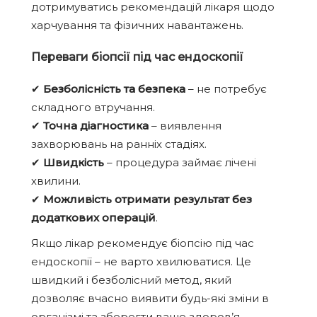
дотримуватись рекомендацій лікаря щодо
харчування та фізичних навантажень.
Переваги біопсії під час ендоскопії
✔
Безболісність та безпека
– не потребує
складного втручання.
✔
Точна діагностика
– виявлення
захворювань на ранніх стадіях.
✔
Швидкість
– процедура займає лічені
хвилини.
✔
Можливість отримати результат без
додаткових операцій
.
Якщо лікар рекомендує біопсію під час
ендоскопії – не варто хвилюватися. Це
швидкий і безболісний метод, який
дозволяє вчасно виявити будь-які зміни в
організмі та зберегти ваше здоров’я.