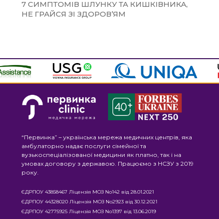
7 СИМПТОМІВ ШЛУНКУ ТА КИШКІВНИКА,
НЕ ГРАЙСЯ ЗІ ЗДОРОВ’ЯМ
“Первинка” – українська мережа медичних центрів, яка
амбулаторно надає послуги сімейної та
вузькоспеціалізованої медицини як платно, так і на
умовах договору з державою. Працюємо з НСЗУ з 2019
року.
ЄДРПОУ 43858467 Ліцензія МОЗ No142 від 28.01.2021
ЄДРПОУ 44328020 Ліцензія МОЗ No2923 від 30.12.2021
ЄДРПОУ 42775925 Ліцензія МОЗ No1397 від 13.06.2019