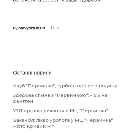
By
pervynka.in.ua
0
Останні новини
Клуб “Первинка”, турбота про всю родину
Здорова спина з “Первинкою”: -15% на
рентген
УЗД органів дихання в МЦ “Первинка”
Вакансія: лікар уролога у МЦ “Первинка”
місто Кривий Ріг