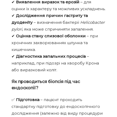
✔
Виявлення виразок та ерозій
– для
оцінки їх характеру та можливих ускладнень.
✔
Дослідження причин гастриту та
дуоденіту
– визначення бактерії
Helicobacter
pylori
, яка може спричиняти запалення.
✔
Оцінка стану слизової оболонки
– при
хронічних захворюваннях шлунка та
кишечника.
✔
Діагностика запальних процесів
–
наприклад, при підозрі на хворобу Крона
або виразковий коліт.
Як проводиться біопсія під час
ендоскопії?
✅
Підготовка
– пацієнт проходить
стандартну підготовку до ендоскопічного
дослідження (залежно від виду процедури