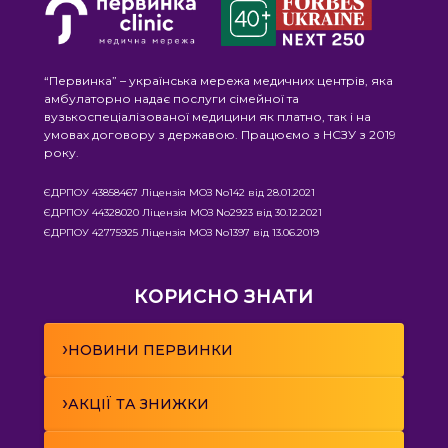
“Первинка” – українська мережа медичних центрів, яка
амбулаторно надає послуги сімейної та
вузькоспеціалізованої медицини як платно, так і на
умовах договору з державою. Працюємо з НСЗУ з 2019
року.
ЄДРПОУ 43858467 Ліцензія МОЗ No142 від 28.01.2021
ЄДРПОУ 44328020 Ліцензія МОЗ No2923 від 30.12.2021
ЄДРПОУ 42775925 Ліцензія МОЗ No1397 від 13.06.2019
КОРИСНО ЗНАТИ
›
НОВИНИ ПЕРВИНКИ
›
АКЦІЇ ТА ЗНИЖКИ