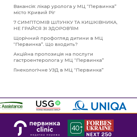
Вакансія: лікар уролога у МЦ “Первинка”
місто Кривий Ріг
7 СИМПТОМІВ ШЛУНКУ ТА КИШКІВНИКА,
НЕ ГРАЙСЯ ЗІ ЗДОРОВ’ЯМ
Щорічний профогляд дитини в МЦ
“Первинка”. Що входить?
Акційна пропозиція на послуги
гастроентеролога у МЦ “Первинка”
Гінекологічне УЗД в МЦ “Первинка”