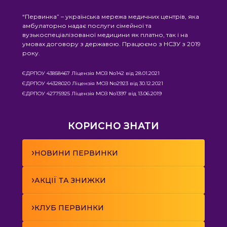
“Первинка” – українська мережа медичних центрів, яка
амбулаторно надає послуги сімейної та
вузькоспеціалізованої медицини як платно, так і на
умовах договору з державою. Працюємо з НСЗУ з 2019
року.
ЄДРПОУ 43858467 Ліцензія МОЗ No142 від 28.01.2021
ЄДРПОУ 44328020 Ліцензія МОЗ No2923 від 30.12.2021
ЄДРПОУ 42775925 Ліцензія МОЗ No1397 від 13.06.2019
КОРИСНО ЗНАТИ
›
НОВИНИ ПЕРВИНКИ
›
АКЦІЇ ТА ЗНИЖКИ
›
КЛУБ ПЕРВИНКИ