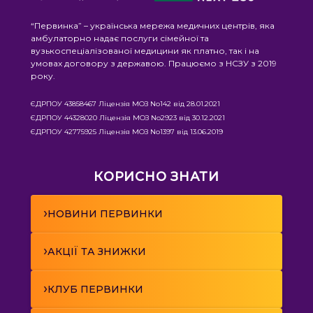
“Первинка” – українська мережа медичних центрів, яка
амбулаторно надає послуги сімейної та
вузькоспеціалізованої медицини як платно, так і на
умовах договору з державою. Працюємо з НСЗУ з 2019
року.
ЄДРПОУ 43858467 Ліцензія МОЗ No142 від 28.01.2021
ЄДРПОУ 44328020 Ліцензія МОЗ No2923 від 30.12.2021
ЄДРПОУ 42775925 Ліцензія МОЗ No1397 від 13.06.2019
КОРИСНО ЗНАТИ
›
НОВИНИ ПЕРВИНКИ
›
АКЦІЇ ТА ЗНИЖКИ
›
КЛУБ ПЕРВИНКИ