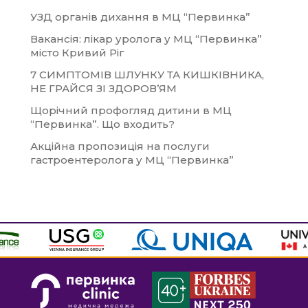
УЗД органів дихання в МЦ “Первинка”
Вакансія: лікар уролога у МЦ “Первинка”
місто Кривий Ріг
7 СИМПТОМІВ ШЛУНКУ ТА КИШКІВНИКА,
НЕ ГРАЙСЯ ЗІ ЗДОРОВ’ЯМ
Щорічний профогляд дитини в МЦ
“Первинка”. Що входить?
Акційна пропозиція на послуги
гастроентеролога у МЦ “Первинка”