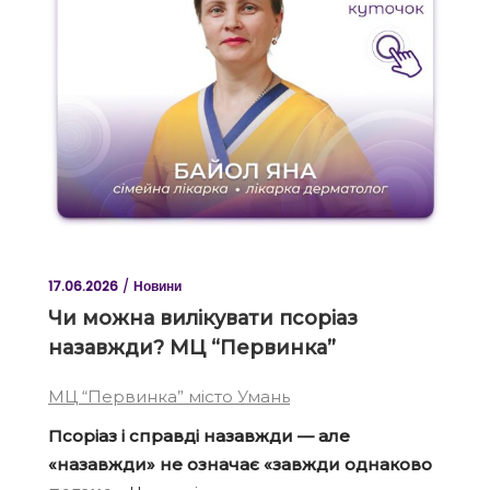
17.06.2026
Новини
Чи можна вилікувати псоріаз
назавжди? МЦ “Первинка”
МЦ “Первинка” місто Умань
Псоріаз і справді назавжди — але
«назавжди» не означає «завжди однаково