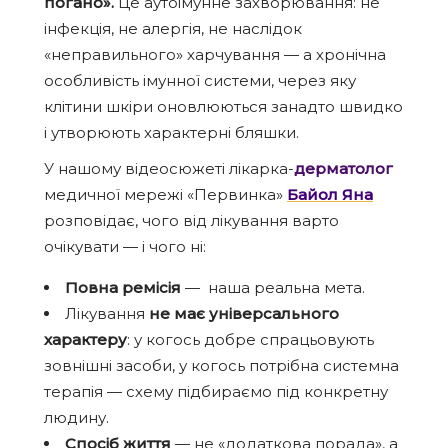
погано».
Це аутоімунне захворювання: не
інфекція, не алергія, не наслідок
«неправильного» харчування — а хронічна
особливість імунної системи, через яку
клітини шкіри оновлюються занадто швидко
і утворюють характерні бляшки.
У нашому відеосюжеті лікарка-
дерматолог
медичної мережі «Первинка»
Байол Яна
розповідає, чого від лікування варто
очікувати — і чого ні:
Повна ремісія
— наша реальна мета.
Лікування
не має універсального
характеру
: у когось добре спрацьовують
зовнішні засоби, у когось потрібна системна
терапія — схему підбираємо під конкретну
людину.
Спосіб життя
— не «додаткова порада», а