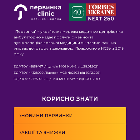
“Первинка” – українська мережа медичних центрів, яка
амбулаторно надає послуги сімейної та
вузькоспеціалізованої медицини як платно, так і на
умовах договору з державою. Працюємо з НСЗУ з 2019
року.
ЄДРПОУ 43858467 Ліцензія МОЗ No142 від 28.01.2021
ЄДРПОУ 44328020 Ліцензія МОЗ No2923 від 30.12.2021
ЄДРПОУ 42775925 Ліцензія МОЗ No1397 від 13.06.2019
КОРИСНО ЗНАТИ
›
НОВИНИ ПЕРВИНКИ
›
АКЦІЇ ТА ЗНИЖКИ