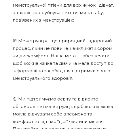
менструальної гігієни для всіх жінок і дівчат,
а також про руйнування стигми та табу,
пов’язаних з менструацією.
🌸 Менструація – це природний і здоровий
процес, який не повинен викликати сором
чи дискомфорт. Наша мета – забезпечити,
щоб кожна жінка та дівчина мала доступ до
інформації та засобів для підтримки свого
менструального здоров’я.
💪 Ми підтримуємо освіту та відкрите
обговорення менструації, щоб кожна жінка
могла відчувати себе впевнено та
комфортно під час “цієї” частини місяця.
Пам’ятайте, що правильна менструальна