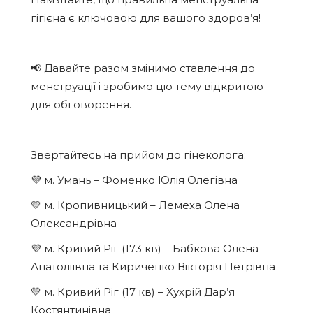
гігієна є ключовою для вашого здоров’я!
📢 Давайте разом змінимо ставлення до
менструації і зробимо цю тему відкритою
для обговорення.
Звертайтесь на прийом до гінеколога:
💜 м. Умань – Фоменко Юлія Олегівна
💛 м. Кропивницький – Лемеха Олена
Олександрівна
💜 м. Кривий Ріг (173 кв) – Бабкова Олена
Анатоліївна та Кириченко Вікторія Петрівна
💛 м. Кривий Ріг (17 кв) – Хухрій Дар’я
Костянтинівна