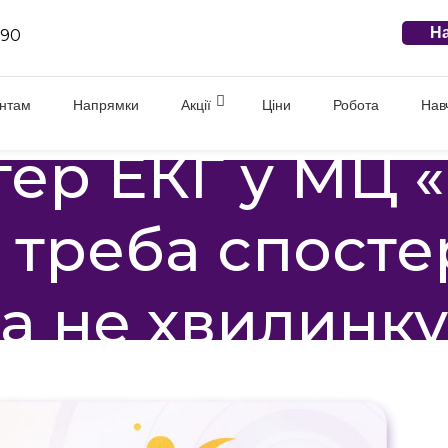
На
 90
єнтам
Напрямки
Акції
Ціни
Робота
Нав
тер ЕКГ у МЦ 
 треба спостер
а не хвилинку