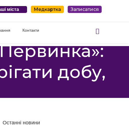
Медкартка
Записатися
ші міста
чання
Контакти
«Первинка»:
ігати добу,
Останні новини