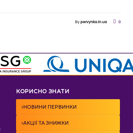
8) 037 09 90
By
pervynka.in.ua
0
КОРИСНО ЗНАТИ
›
НОВИНИ ПЕРВИНКИ
›
АКЦІЇ ТА ЗНИЖКИ
к