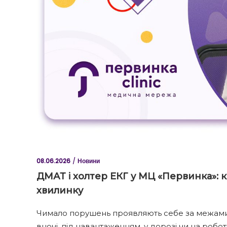
08.06.2026
Новини
ДМАТ і холтер ЕКГ у МЦ «Первинка»: к
хвилинку
Чимало порушень проявляють себе за межами о
вночі, під навантаженням, у дорозі чи на робот