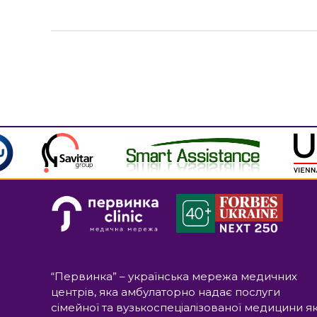
+38 (06
“Первинка” – українська мережа медичних
центрів, яка амбулаторно надає послуги
сімейної та вузькоспеціалізованої медицини я