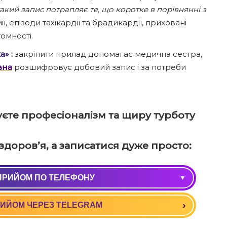
акий запис потрапляє те, що коротке в порівнянні з
ї, епізоди тахікардії та брадикардії, приховані
омності.
а»
:
закріпити прилад допомагає медична сестра,
вна
розшифровує добовий запис і за потреби
єте професіоналізм та щиру турботу
доров’я, а записатися дуже просто:
ПРИЙОМ ПО ТЕЛЕФОНУ
0) 037 09 90
ИЙОМ ЧЕРЕЗ TELEGRAM