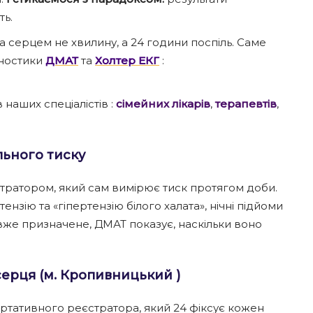
ть.
а серцем не хвилину, а 24 години поспіль. Саме
гностики
ДМАТ
та
Холтер ЕКГ
:
наших спеціалістів :
сімейних лікарів
,
терапевтів
,
льного тиску
тратором, який сам вимірює тиск протягом доби.
ензію та «гіпертензію білого халата», нічні підйоми
я вже призначене, ДМАТ показує, наскільки воно
ерця (м. Кропивницький )
ортативного реєстратора, який 24 фіксує кожен