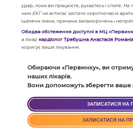
удар, поки ви працюєте, рухаєтесь і спите.
На т
ним ЕКГ не встигає застати:
короткочасні аритмі
ішемічні зміни, причини запаморочень і неприт
Обидва обстеження доступні в МЦ «Первинк
а лікар
кардіолог
Требушна Анастасія Романі
коригує ваше лікування.
Обираючи «Первинку», ви отриму
наших лікарів.
Вони допоможуть зберегти ваше з
ЗАПИСАТИСЯ НА 
+38 (05
ЗАПИСАТИСЯ НА ПР