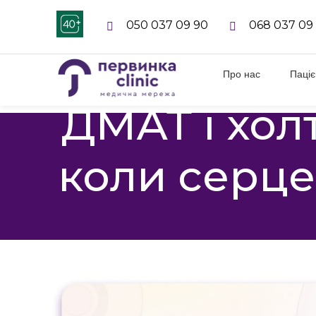
050 037 09 90
068 037 09
Про нас
Паці
ДМАТ і хол
коли серце