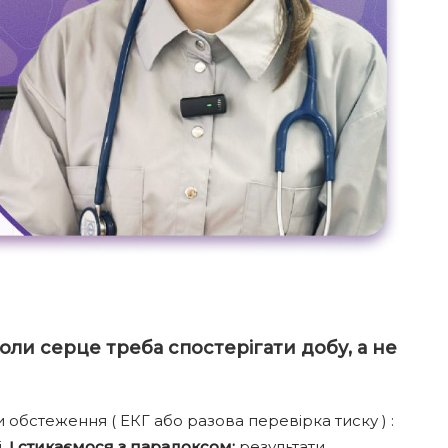
оли серце треба спостерігати добу, а не
бстеження ( ЕКГ або разова перевірка тиску ) :
і.
І стикаємося з
парадоксом:
результати