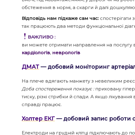
обстеження в нормі, а скарги й далі дошкуляю
Відповідь нам підкаже сам час:
спостерігати з
так працюють два методи функціональної діа
ВАЖЛИВО :
ви можете отримати направлення на послугу в 
кардіологів
,
неврологів
ДМАТ
— добовий моніторинг артеріа
На плече вдягають манжету з невеликим реєс
Доба спостереження показує :
приховану гіперт
тиску, різкі стрибки й спади. А якщо лікуванн
справді працює.
Холтер ЕКГ
— добовий запис роботи с
Електроди на грудній клітці підключають до п