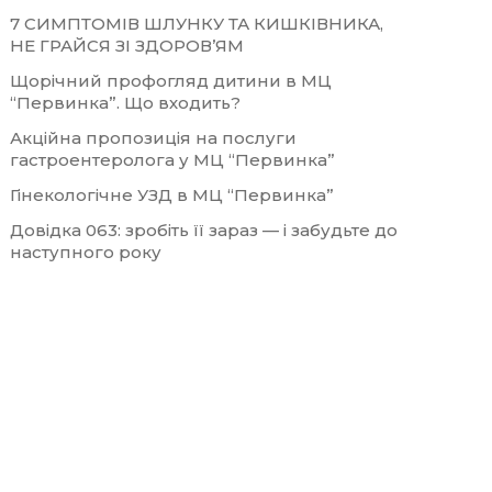
7 СИМПТОМІВ ШЛУНКУ ТА КИШКІВНИКА,
НЕ ГРАЙСЯ ЗІ ЗДОРОВ’ЯМ
Щорічний профогляд дитини в МЦ
“Первинка”. Що входить?
Акційна пропозиція на послуги
гастроентеролога у МЦ “Первинка”
Гінекологічне УЗД в МЦ “Первинка”
Довідка 063: зробіть її зараз — і забудьте до
наступного року