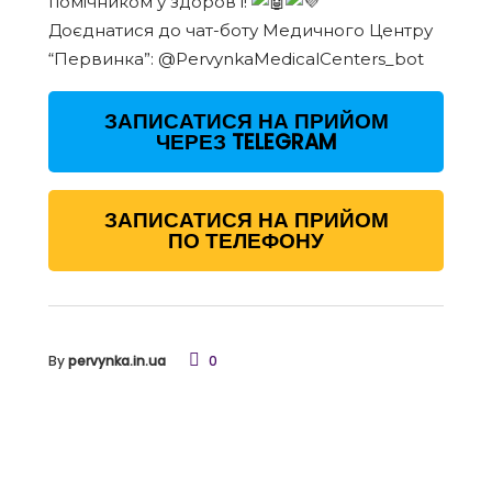
помічником у здоров’ї!
Доєднатися до чат-боту Медичного Центру
“Первинка”: @PervynkaMedicalCenters_bot
ЗАПИСАТИСЯ НА ПРИЙОМ
ЧЕРЕЗ TELEGRAM
ЗАПИСАТИСЯ НА ПРИЙОМ
ПО ТЕЛЕФОНУ
By
pervynka.in.ua
0