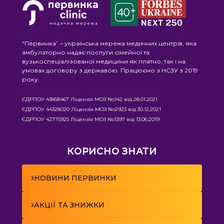
“Первинка” – українська мережа медичних центрів, яка
амбулаторно надає послуги сімейної та
вузькоспеціалізованої медицини як платно, так і на
умовах договору з державою. Працюємо з НСЗУ з 2019
року.
ЄДРПОУ 43858467 Ліцензія МОЗ No142 від 28.01.2021
ЄДРПОУ 44328020 Ліцензія МОЗ No2923 від 30.12.2021
ЄДРПОУ 42775925 Ліцензія МОЗ No1397 від 13.06.2019
КОРИСНО ЗНАТИ
›
НОВИНИ ПЕРВИНКИ
›
АКЦІЇ ТА ЗНИЖКИ