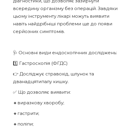
діагностики, що дозволяє зазирнути
всередину організму без операцій. Завдяки
цьому інструменту лікарі можуть виявити
навіть найдрібніші проблеми ще до появи
серйозних симптомів.
🩺 Основні види ендоскопічних досліджень:
1️⃣ Гастроскопія (ФГДС)
👉 Досліджує стравохід, шлунок та
дванадцятипалу кишку.
✅ Що дозволяє виявити:
🔸виразкову хворобу;
🔸гастрити;
🔸поліпи;