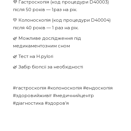
💜 Гастроскопія (код процедури D40003)
після 50 років — 1раз на рік.
💛 Колоноскопія (код процедури D40004)
після 40 років — 1 раз на рік.
🌿 Можливе дослідження під
медикаментозним сном
🌿 Тест на H.pylori
🌿 Забір біопсії за необхідності
#гастроскопія #колоноскопія #ендоскопія
#здоровийживіт #медичнийцентр
#діагностика #здоров’я