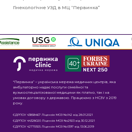
Гінекологічне УЗД в МЦ “Первинка”
“Первинка” – українська мережа медичних центрів, яка
амбулаторно надає послуги сімейної та
вузькоспеціалізованої медицини як платно, так і на
умовах договору з державою. Працюємо з НСЗУ з 2019
року.
ЄДРПОУ 43858467 Ліцензія МОЗ No142 від 28.01.2021
ЄДРПОУ 44328020 Ліцензія МОЗ No2923 від 30.12.2021
ЄДРПОУ 42775925 Ліцензія МОЗ No1397 від 13.06.2019