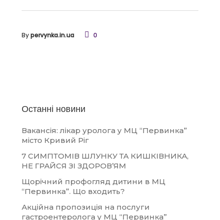
By
pervynka.in.ua
0
Останні новини
Вакансія: лікар уролога у МЦ “Первинка”
місто Кривий Ріг
7 СИМПТОМІВ ШЛУНКУ ТА КИШКІВНИКА,
НЕ ГРАЙСЯ ЗІ ЗДОРОВ’ЯМ
Щорічний профогляд дитини в МЦ
“Первинка”. Що входить?
Акційна пропозиція на послуги
гастроентеролога у МЦ “Первинка”