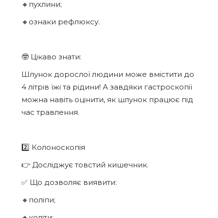
🔸пухлини;
🔸ознаки рефлюксу.
🤓 Цікаво знати:
Шлунок дорослої людини може вмістити до
4 літрів їжі та рідини! А завдяки гастроскопії
можна навіть оцінити, як шлунок працює під
час травлення.
2️⃣ Колоноскопія
👉 Досліджує товстий кишечник.
✅ Що дозволяє виявити:
🔸поліпи;
🔸коліти;