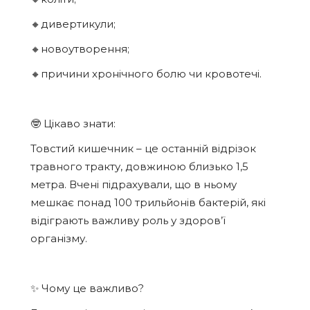
🔸дивертикули;
🔸новоутворення;
🔸причини хронічного болю чи кровотечі.
🤓 Цікаво знати:
Товстий кишечник – це останній відрізок
травного тракту, довжиною близько 1,5
метра. Вчені підрахували, що в ньому
мешкає понад 100 трильйонів бактерій, які
відіграють важливу роль у здоров’ї
організму.
✨ Чому це важливо?