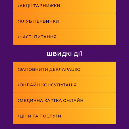
›
АКЦІЇ ТА ЗНИЖКИ
›
КЛУБ ПЕРВИНКИ
›
ЧАСТІ ПИТАННЯ
ШВИДКІ ДІЇ
›
ЗАПОВНИТИ ДЕКЛАРАЦІЮ
›
ОНЛАЙН КОНСУЛЬТАЦІЯ
›
МЕДИЧНА КАРТКА ОНЛАЙН
›
ЦІНИ ТА ПОСЛУГИ