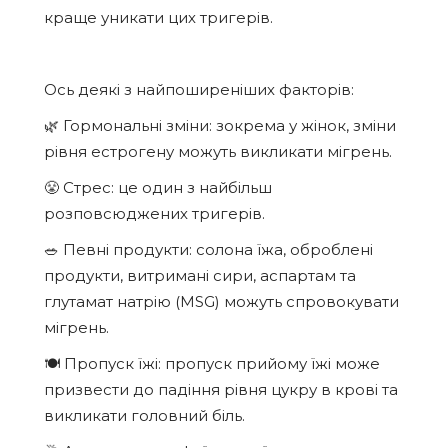
краще уникати цих тригерів.
Ось деякі з найпоширеніших факторів:
🌿 Гормональні зміни: зокрема у жінок, зміни
рівня естрогену можуть викликати мігрень.
😤 Стрес: це один з найбільш
розповсюджених тригерів.
🥗 Певні продукти: солона їжа, оброблені
продукти, витримані сири, аспартам та
глутамат натрію (MSG) можуть спровокувати
мігрень.
🍽️ Пропуск їжі: пропуск прийому їжі може
призвести до падіння рівня цукру в крові та
викликати головний біль.