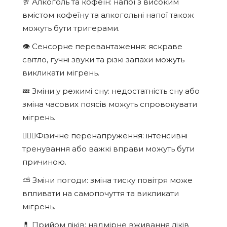
🥂 Алкоголь та кофеїн: напої з високим
вмістом кофеїну та алкогольні напої також
можуть бути тригерами.
👁️ Сенсорне перевантаження: яскраве
світло, гучні звуки та різкі запахи можуть
викликати мігрень.
💤 Зміни у режимі сну: недостатність сну або
зміна часових поясів можуть спровокувати
мігрень.
🏃🏻‍♀️Фізичне перенапруження: інтенсивні
тренування або важкі вправи можуть бути
причиною.
⛅ Зміни погоди: зміна тиску повітря може
впливати на самопочуття та викликати
мігрень.
💊 Прийом ліків: надмірне вживання ліків