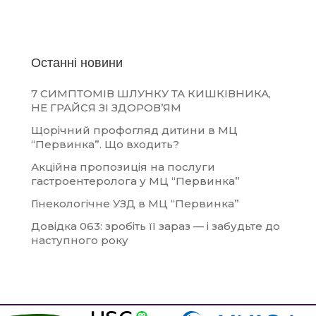
Останні новини
7 СИМПТОМІВ ШЛУНКУ ТА КИШКІВНИКА,
НЕ ГРАЙСЯ ЗІ ЗДОРОВ’ЯМ
Щорічний профогляд дитини в МЦ
“Первинка”. Що входить?
Акційна пропозиція на послуги
гастроентеролога у МЦ “Первинка”
Гінекологічне УЗД в МЦ “Первинка”
Довідка 063: зробіть її зараз — і забудьте до
наступного року