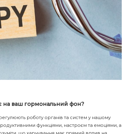
ає на ваш гормональний фон?
і регулюють роботу органів та систем у нашому
продуктивними функціями, настроєм та емоціями, а
озуміти, що харчування має прямий вплив на