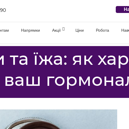
На
 90
єнтам
Напрямки
Акції
Ціни
Робота
Нав
 та їжа: як ха
а ваш гормона