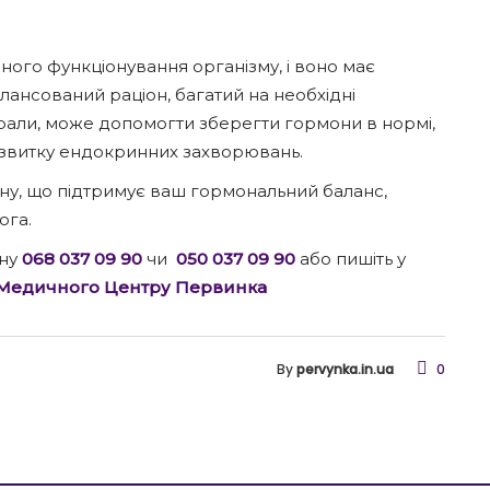
ого функціонування організму, і воно має
лансований раціон, багатий на необхідні
ерали, може допомогти зберегти гормони в нормі,
озвитку ендокринних захворювань.
ну, що підтримує ваш гормональний баланс,
ога.
ону
068 037 09 90
чи
050 037 09 90
або пишіть у
 Медичного Центру Первинка
By
pervynka.in.ua
0