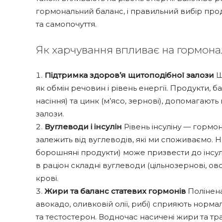
гормональний баланс, і правильний вибір про
та самопочуття.
Як харчування впливає на гормон
Підтримка здоров’я щитоподібної залози
Щ
як обмін речовин і рівень енергії. Продукти, ба
насіння) та цинк (м’ясо, зернові), допомагают
залози.
Вуглеводи і інсулін
Рівень інсуліну — гормон
залежить від вуглеводів, які ми споживаємо. 
борошняні продукти) може призвести до інсулі
в раціон складні вуглеводи (цільнозернові, ово
крові.
Жири та баланс статевих гормонів
Полінена
авокадо, оливковій олії, рибі) сприяють нормал
та тестостерон. Водночас насичені жири та т