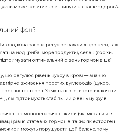
дуктів може позитивно вплинути на наше здоров’я
альний фон?
итоподібна залоза регулює важливі процеси, такі
гаті на йод (риба, морепродукти), селен (горіхи,
ь підтримувати оптимальний рівень гормонів цієї
у, що регулює рівень цукру в крові — значно
Надмірне вживання простих вуглеводів (цукор,
норезистентності. Замість цього, варто включати
чі), які підтримують стабільний рівень цукру в
сичені та мононенасичені жири (які містяться в
ізації рівня статевих гормонів, таких як естроген
рансжири можуть порушувати цей баланс, тому