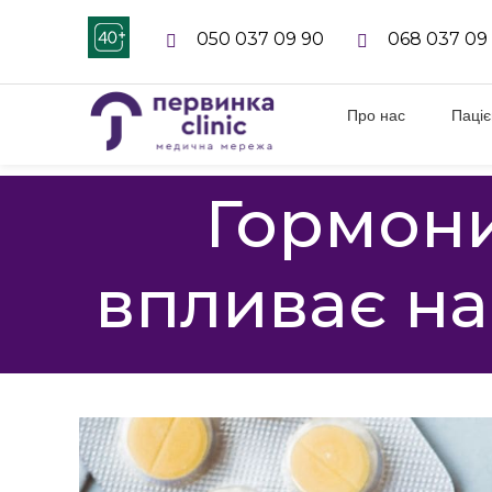
050 037 09 90
068 037 09
Про нас
Паці
Гормони
впливає н