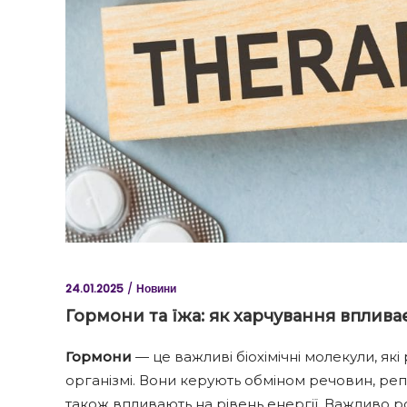
24.01.2025
Новини
Гормони та їжа: як харчування вплив
Гормони
— це важливі біохімічні молекули, як
організмі. Вони керують обміном речовин, ре
також впливають на рівень енергії. Важливо р