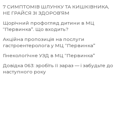
7 СИМПТОМІВ ШЛУНКУ ТА КИШКІВНИКА,
НЕ ГРАЙСЯ ЗІ ЗДОРОВ’ЯМ
Щорічний профогляд дитини в МЦ
“Первинка”. Що входить?
Акційна пропозиція на послуги
гастроентеролога у МЦ “Первинка”
Гінекологічне УЗД в МЦ “Первинка”
Довідка 063: зробіть її зараз — і забудьте до
наступного року