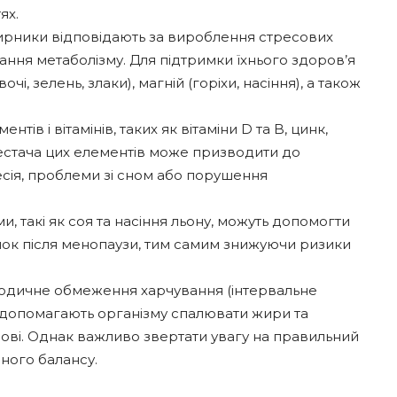
ях.
рники відповідають за вироблення стресових
ання метаболізму. Для підтримки їхнього здоров’я
очі, зелень, злаки), магній (горіхи, насіння), а також
нтів і вітамінів, таких як вітаміни D та B, цинк,
естача цих елементів може призводити до
есія, проблеми зі сном або порушення
, такі як соя та насіння льону, можуть допомогти
інок після менопаузи, тим самим знижуючи ризики
одичне обмеження харчування (інтервальне
 допомагають організму спалювати жири та
ові. Однак важливо звертати увагу на правильний
ного балансу.