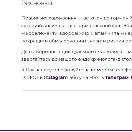
Висновки:
Правильне харчування — це ключ до гармонійн
суттєвий вплив на наш гормональний фон. Зба
мікроелементи, здорові жири, вітаміни та мін
покращити обмін речовин і знизити ризики р
Для створення індивідуального харчового пла
звертайтесь до нашого ендокринолога-дієтол
📱Для запису телефонуйте за номером телеф
DIRECT в
Instagram
, або у чат-бот в
Телеграмі