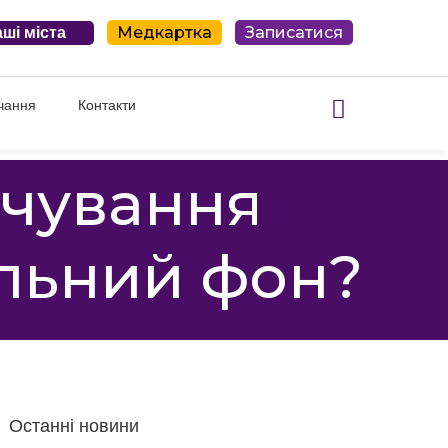
Медкартка
Записатися
ші міста
чання
Контакти
рчування
льний фон?
Останні новини