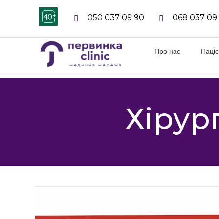
050 037 09 90
068 037 09
Про нас
Паці
Хірур