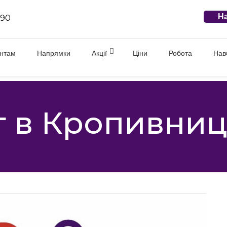
На
 90
єнтам
Напрямки
Акції
Ціни
Робота
Нав
г в Кропивни