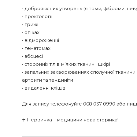
⠀
• доброякісних утворень (ліпоми, фіброми, не
• проктології
• грижі
• опіках
• відмороженні
• гематомах
• абсцесі
• сторонніх тіл в м’яких тканин і шкірі
• запальних захворюваннях сполучної тканини й
артрити та тендиніти
• видаленні кліщів
⠀
Для запису телефонуйте 068 037 0990 або пиші
⠀
☂️ Первинка – медицини нова сторінка!