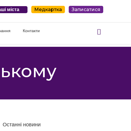
Медкартка
Записатися
ші міста
чання
Контакти
цькому
Останні новини