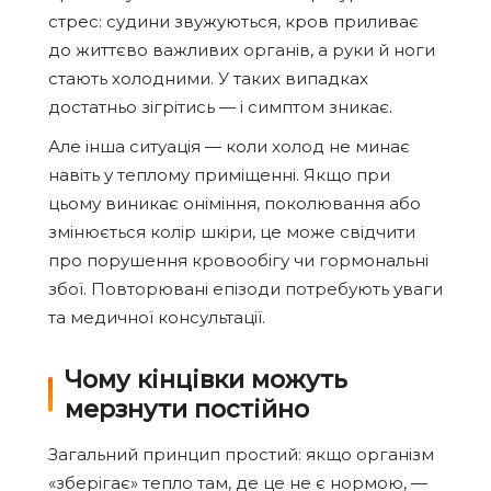
стрес: судини звужуються, кров приливає
до життєво важливих органів, а руки й ноги
стають холодними. У таких випадках
достатньо зігрітись — і симптом зникає.
Але iнша ситуація — коли холод не минає
навіть у теплому приміщенні. Якщо при
цьому виникає оніміння, поколювання або
змінюється колір шкіри, це може свідчити
про порушення кровообігу чи гормональні
збої. Повторювані епізоди потребують уваги
та медичної консультації.
Чому кінцівки можуть
мерзнути постійно
Загальний принцип простий: якщо організм
«зберігає» тепло там, де це не є нормою, —