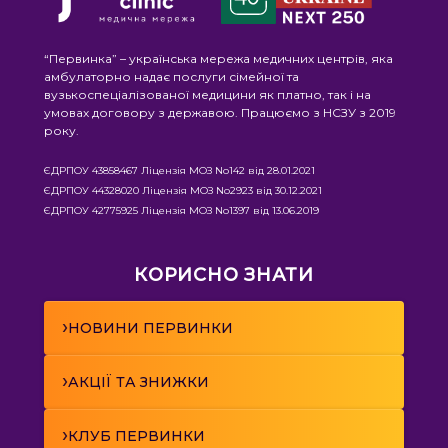
“Первинка” – українська мережа медичних центрів, яка
амбулаторно надає послуги сімейної та
вузькоспеціалізованої медицини як платно, так і на
умовах договору з державою. Працюємо з НСЗУ з 2019
року.
ЄДРПОУ 43858467 Ліцензія МОЗ No142 від 28.01.2021
ЄДРПОУ 44328020 Ліцензія МОЗ No2923 від 30.12.2021
ЄДРПОУ 42775925 Ліцензія МОЗ No1397 від 13.06.2019
КОРИСНО ЗНАТИ
›
НОВИНИ ПЕРВИНКИ
›
АКЦІЇ ТА ЗНИЖКИ
›
КЛУБ ПЕРВИНКИ