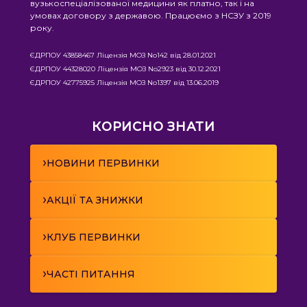
вузькоспеціалізованої медицини як платно, так і на
умовах договору з державою. Працюємо з НСЗУ з 2019
року.
ЄДРПОУ 43858467 Ліцензія МОЗ No142 від 28.01.2021
ЄДРПОУ 44328020 Ліцензія МОЗ No2923 від 30.12.2021
ЄДРПОУ 42775925 Ліцензія МОЗ No1397 від 13.06.2019
КОРИСНО ЗНАТИ
›
НОВИНИ ПЕРВИНКИ
›
АКЦІЇ ТА ЗНИЖКИ
›
КЛУБ ПЕРВИНКИ
›
ЧАСТІ ПИТАННЯ