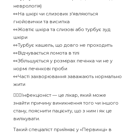
неврологія)
👀На шкірі чи слизових з’являються
гнойовички та висипка
👀Жовтіє шкіра та слизові або турбує зуд
шкіри
👀Турбує кашель, що довго не проходить
👀Відчувається ломота в тілі
👀Збільшується у розмірах печінка чи не у
нормі печінкові проби
👀Часті захворювання заважають нормально
жити
👩🏻‍⚕️Інфекціоніст — це лікар, який може
знайти причину виникнення того чи іншого
стану, пояснити пацієнту, що з ним і як це
вилікувати.
Такий спеціаліст приймає у «Первинці» в