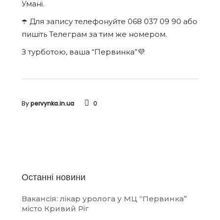
Умані.
☂️ Для запису телефонуйте 068 037 09 90 або
пишіть Телеграм за тим же номером.
З турботою, ваша “Первинка”💜
By
pervynka.in.ua
0
Останні новини
Вакансія: лікар уролога у МЦ “Первинка”
місто Кривий Ріг