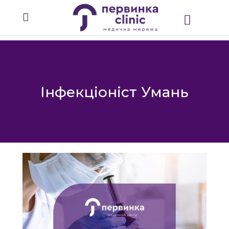
Інфекціоніст Умань