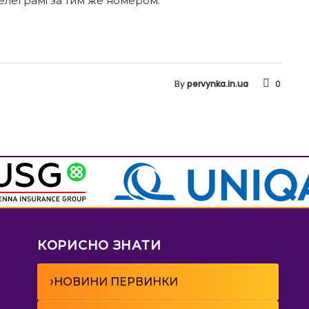
телеграмі за тим же номером.
By
pervynka.in.ua
0
КОРИСНО ЗНАТИ
›
НОВИНИ ПЕРВИНКИ