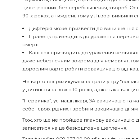
цих страшних, без перебільшення, хвороб. Оста
90-х роках, а тиждень тому у Львові виявили сп
Дифтерія може призвести до виникнення с
Правець призводить до ураження нервової 
смерті.
Кашлюк призводить до ураження нервової с
дуже небезпечним зокрема для немовлят, тому
дорослим варто робити ревакцинацію від ка
Не варто так ризикувати та грати у гру “поща
у дитинстві та кожні 10 років, адже така вакц
“Первинка”, усі наші лікарі, ЗА вакцинацію т
себе і своїх рідних, і зробити вакцинацію діт
Тож, хто ще не пройшов планову вакцинацію 
записатися на це безкоштовне щеплення.