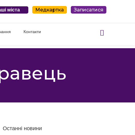
Медкартка
Записатися
ші міста
чання
Контакти
правець
Останні новини