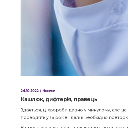
24.10.2022
Новини
Кашлюк, дифтерія, правець
Здається, ці хвороби давно у минулому, але це
проводять у 16 років і далі її необхідно повтор
Відмова від вакцинації призводить до спалах