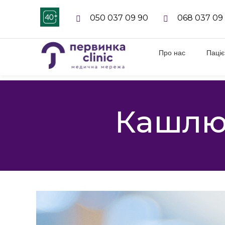
050 037 09 90
068 037 09
Про нас
Паці
Кашлюк