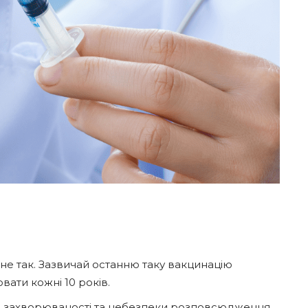
 не так. Зазвичай останню таку вакцинацію
ювати кожні 10 років.
ів захворюваності та небезпеки розповсюдження