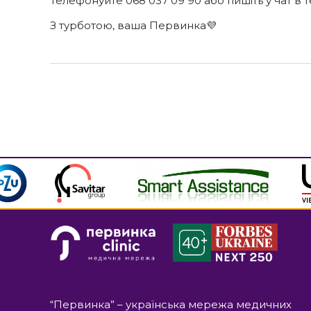
Телефонуйте 068 037 09 90 або пишіть у чат в 
З турботою, ваша Первинка💜
“Первинка” – українська мережа медичних