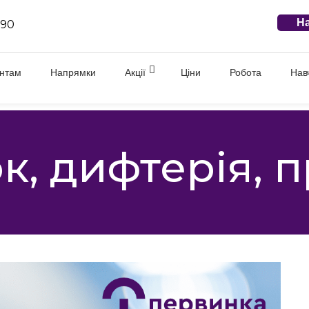
На
 90
єнтам
Напрямки
Акції
Ціни
Робота
Нав
, дифтерія, 