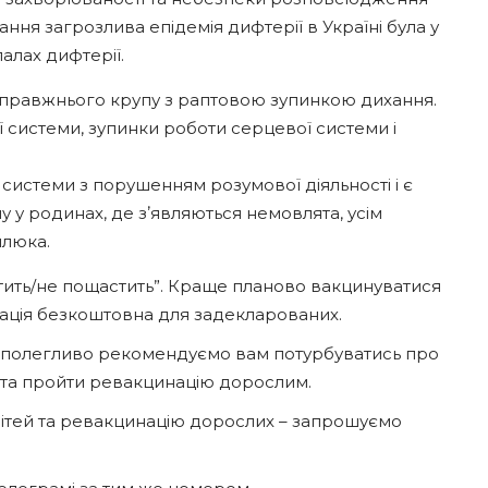
ння загрозлива епідемія дифтерії в Україні була у
алах дифтерії.
правжнього крупу з раптовою зупинкою дихання.
системи, зупинки роботи серцевої системи і
истеми з порушенням розумової діяльності і є
 у родинах, де зʼявляються немовлята, усім
шлюка.
стить/не пощастить”. Краще планово вакцинуватися
инація безкоштовна для задекларованих.
а наполегливо рекомендуємо вам потурбуватись про
ям та пройти ревакцинацію дорослим.
дітей та ревакцинацію дорослих – запрошуємо