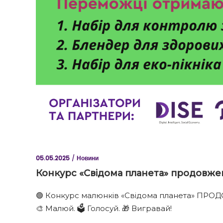
05.05.2025
Новини
Конкурс «Свідома планета» продовже
🟢 Конкурс малюнків «Свідома планета» ПР
🎨 Малюй. 🗳 Голосуй. 🎁 Вигравай!