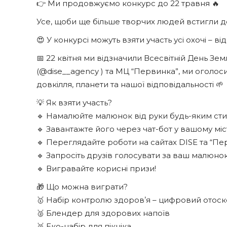
👉 Ми продовжуємо конкурс до 22 травня 🔥
Усе, щоби ще більше творчих людей встигли д
😍 У конкурсі можуть взяти участь усі охочі – від
📅 22 квітня ми відзначили Всесвітній День Земл
(@dise__agency ) та МЦ “Первинка”, ми оголос
довкілля, планети та нашої відповідальності 🌱
💡 Як взяти участь?
🔹 Намалюйте малюнок від руки будь-яким ст
🔹 Завантажте його через чат-бот у вашому міс
🔹 Переглядайте роботи на сайтах DISE та “П
🔹 Запросіть друзів голосувати за ваш малюно
🔹 Вигравайте корисні призи!
🎁 Що можна виграти?
🥇 Набір контролю здоровʼя – цифровий отоск
🥈 Блендер для здорових напоїв
🥉 Еко-набір для пікніка