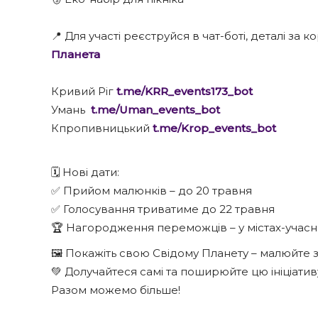
📍 Для участі реєструйся в чат-боті, деталі за
Планета
Кривий Ріг
t.me/KRR_events173_bot
Умань
t.me/Uman_events_bot
Кпропивницький
t.me/Krop_events_bot
🗓 Нові дати:
✅ Прийом малюнків – до 20 травня
✅ Голосування триватиме до 22 травня
🏆 Нагородження переможців – у містах-учас
🖼 Покажіть свою Свідому Планету – малюйте з
💚 Долучайтеся самі та поширюйте цю ініціатив
Разом можемо більше!