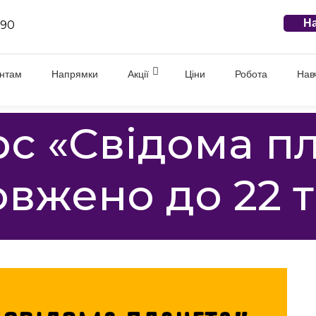
На
 90
єнтам
Напрямки
Акції
Ціни
Робота
Нав
с «Свідома п
вжено до 22 