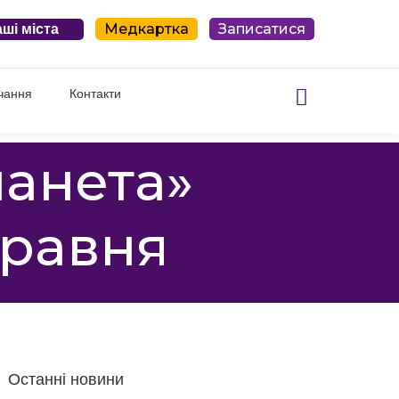
Медкартка
Записатися
ші міста
чання
Контакти
ланета»
травня
Останні новини