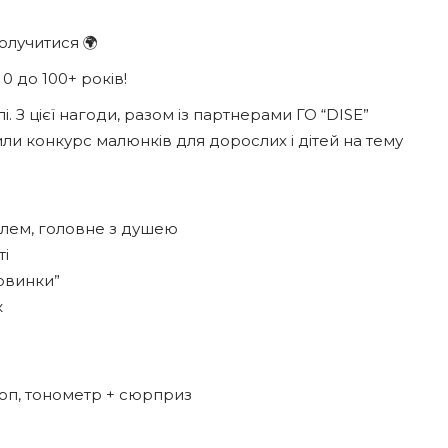
олучитися 🌍
 0 до 100+ років!
і. З цієї нагоди, разом із партнерами ГО “DISE”
или конкурс малюнків для дорослих і дітей на тему
илем, головне з душею
ті
ервинки”
к
оп, тонометр + сюрприз