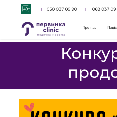
050 037 09 90
068 037 09
Про нас
Паці
Конкур
продо