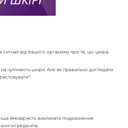
 а сигнал від вашого організму про те, що шкіра
я на чутливість шкіри. Але як правильно доглядати
ористовувати?
нша ймовірність викликати подразнення.
ом інгредієнтів.