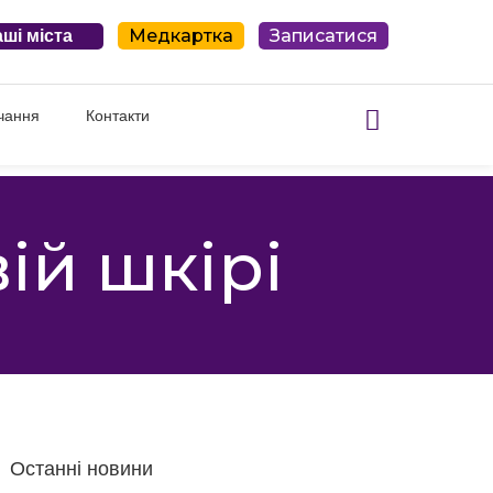
Медкартка
Записатися
ші міста
чання
Контакти
ій шкірі
Останні новини