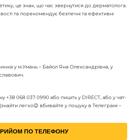
етику, це знак, що час звернутися до дерматолога.
вості та порекомендує безпечні та ефективні
инка у м.Умань – Байол Яна Олександрівна, у
славович.
 +38 068 037 0990 або пишіть у DIRECT, або у чат-
знайти легко😉 вбивайте у пошуку в Телеграмі –
ПРИЙОМ ПО ТЕЛЕФОНУ