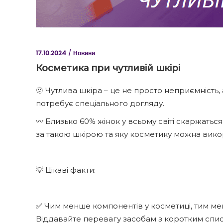
17.10.2024
Новини
Косметика при чутливій шкірі
🫥 Чутлива шкіра – це не просто неприємність,
потребує спеціального догляду.
〰️ Близько 60% жінок у всьому світі скаржатьс
за такою шкірою та яку косметику можна вик
💡 Цікаві факти:
✅ Чим менше компонентів у косметиці, тим ме
Віддавайте перевагу засобам з коротким списк