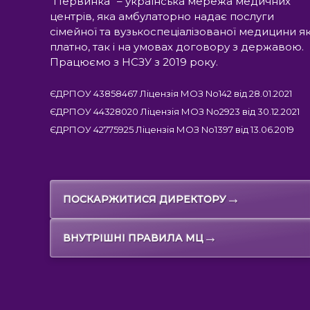
“Первинка” – українська мережа медичних
центрів, яка амбулаторно надає послуги
сімейної та вузькоспеціалізованої медицини я
платно, так і на умовах договору з державою.
Працюємо з НСЗУ з 2019 року.
ЄДРПОУ 43858467 Ліцензія МОЗ No142 від 28.01.2021
ЄДРПОУ 44328020 Ліцензія МОЗ No2923 від 30.12.2021
ЄДРПОУ 42775925 Ліцензія МОЗ No1397 від 13.06.2019
→
ПОСКАРЖИТИСЯ ДИРЕКТОРУ
→
ВНУТРІШНІ ПРАВИЛА МЦ