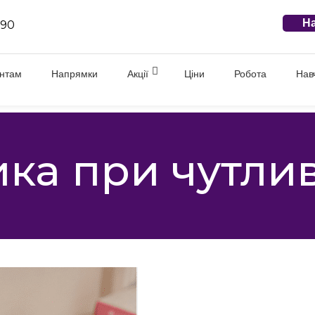
На
 90
єнтам
Напрямки
Акції
Ціни
Робота
Нав
ка при чутлив