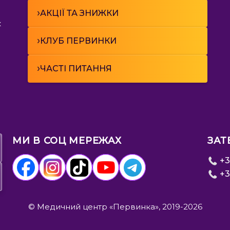
›
АКЦІЇ ТА ЗНИЖКИ
к
›
КЛУБ ПЕРВИНКИ
›
ЧАСТІ ПИТАННЯ
МИ В СОЦ МЕРЕЖАХ
ЗАТ
+3
+3
© Медичний центр «Первинка», 2019-2026