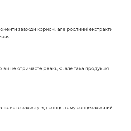
оненти завжди корисні, але рослинні екстракти
ення.
о ви не отримаєте реакцію, але така продукція
аткового захисту від сонця, тому сонцезахисний
.