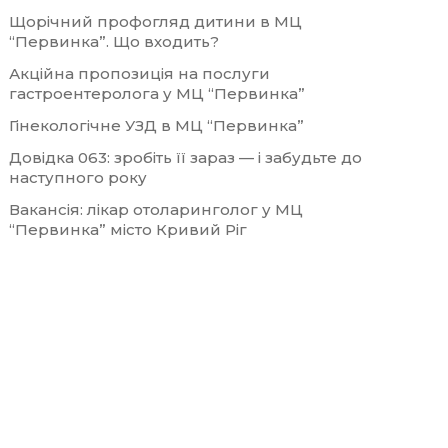
Щорічний профогляд дитини в МЦ
“Первинка”. Що входить?
Акційна пропозиція на послуги
гастроентеролога у МЦ “Первинка”
Гінекологічне УЗД в МЦ “Первинка”
Довідка 063: зробіть її зараз — і забудьте до
наступного року
Вакансія: лікар отоларинголог у МЦ
“Первинка” місто Кривий Ріг