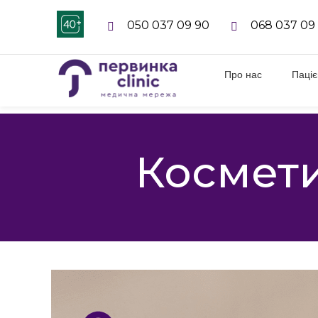
050 037 09 90
068 037 09
Про нас
Паці
Космети