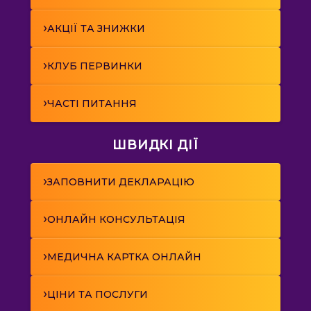
›
АКЦІЇ ТА ЗНИЖКИ
›
КЛУБ ПЕРВИНКИ
›
ЧАСТІ ПИТАННЯ
ШВИДКІ ДІЇ
›
ЗАПОВНИТИ ДЕКЛАРАЦІЮ
›
ОНЛАЙН КОНСУЛЬТАЦІЯ
›
МЕДИЧНА КАРТКА ОНЛАЙН
›
ЦІНИ ТА ПОСЛУГИ