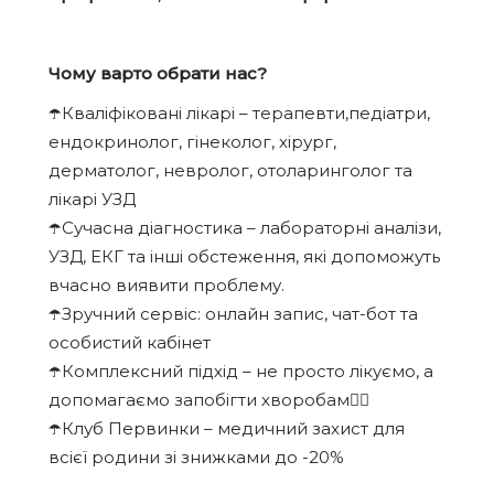
Чому варто обрати нас?
☂️Кваліфіковані лікарі – терапевти,педіатри,
ендокринолог, гінеколог, хірург,
дерматолог, невролог, отоларинголог та
лікарі УЗД
☂️Сучасна діагностика – лабораторні аналізи,
УЗД, ЕКГ та інші обстеження, які допоможуть
вчасно виявити проблему.
☂️Зручний сервіс: онлайн запис, чат-бот та
особистий кабінет
☂️Комплексний підхід – не просто лікуємо, а
допомагаємо запобігти хворобам☝🏻
☂️Клуб Первинки – медичний захист для
всієї родини зі знижками до -20%