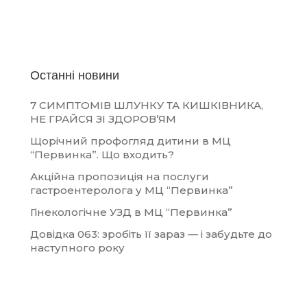
Останні новини
7 СИМПТОМІВ ШЛУНКУ ТА КИШКІВНИКА,
НЕ ГРАЙСЯ ЗІ ЗДОРОВ’ЯМ
Щорічний профогляд дитини в МЦ
“Первинка”. Що входить?
Акційна пропозиція на послуги
гастроентеролога у МЦ “Первинка”
Гінекологічне УЗД в МЦ “Первинка”
Довідка 063: зробіть її зараз — і забудьте до
наступного року