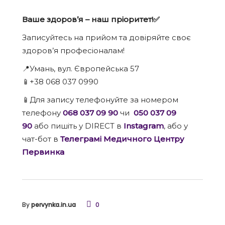
Ваше здоров’я – наш пріоритет!✅
Записуйтесь на прийом та довіряйте своє
здоров’я професіоналам!
📍Умань, вул. Європейська 57
📱+38 068 037 0990
📱Для запису телефонуйте за номером
телефону
068 037 09 90
чи
050 037 09
90
або пишіть у DIRECT в
Instagram
, або у
чат-бот в
Телеграмі Медичного Центру
Первинка
By
pervynka.in.ua
0