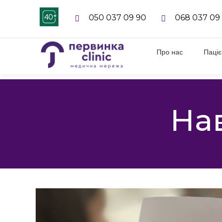
050 037 09 90
068 037 09
Про нас
Паці
На