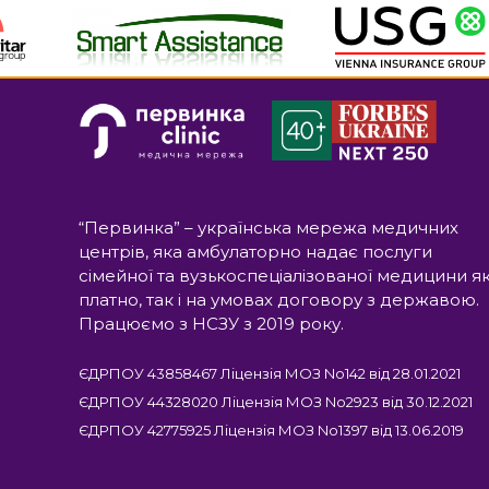
“Первинка” – українська мережа медичних
центрів, яка амбулаторно надає послуги
сімейної та вузькоспеціалізованої медицини я
платно, так і на умовах договору з державою.
Працюємо з НСЗУ з 2019 року.
ЄДРПОУ 43858467 Ліцензія МОЗ No142 від 28.01.2021
ЄДРПОУ 44328020 Ліцензія МОЗ No2923 від 30.12.2021
ЄДРПОУ 42775925 Ліцензія МОЗ No1397 від 13.06.2019