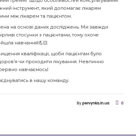
ичний тренінг щодо особливостей консультування
ний інструмент, який допомагає лікарям
ни між лікарем та пацієнтом.
ена на основі даних досліджень. Ми завжди
ірливі стосунки з пацієнтами, тому охоче
йшла навчання!💪🏻
вищення кваліфікації, щоби пацієнтам було
оровʼя чи проходити лікування. Невпинно
ерервно навчаємось!
иєднуватись в нашу команду.
By
pervynka.in.ua
0