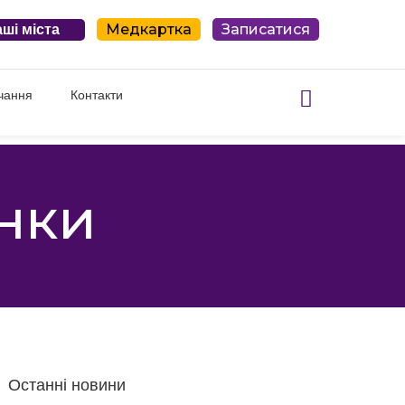
Медкартка
Записатися
ші міста
чання
Контакти
нки
Останні новини