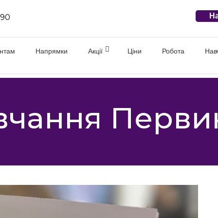
На
 90
єнтам
Напрямки
Акції
Ціни
Робота
Нав
вчання Перви