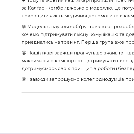
🍁 Тому 19 жовтня наші лікарі пройшли практ
за Калґарі-Кембриджською моделлю. Це потуж
покращити якість медичної допомоги та взаєми
📖 Модель є науково-обґрунтованою і розробл
хочемо підтримувати якісну комунікацію та дов
приєднались на тренінг. Перша група вже про
🤓 Наші лікарі завжди прагнуть до знань та під
максимально комфортно підтримувати своє зд
дотримуємось своїх принципів роботи і безп
🤗 І завжди запрошуємо колег однодумців пр