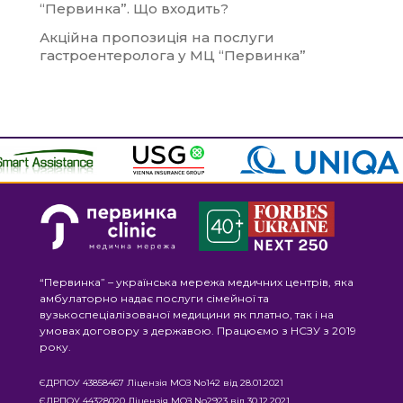
“Первинка”. Що входить?
Акційна пропозиція на послуги
гастроентеролога у МЦ “Первинка”
“Первинка” – українська мережа медичних центрів, яка
амбулаторно надає послуги сімейної та
вузькоспеціалізованої медицини як платно, так і на
умовах договору з державою. Працюємо з НСЗУ з 2019
року.
ЄДРПОУ 43858467 Ліцензія МОЗ No142 від 28.01.2021
ЄДРПОУ 44328020 Ліцензія МОЗ No2923 від 30.12.2021