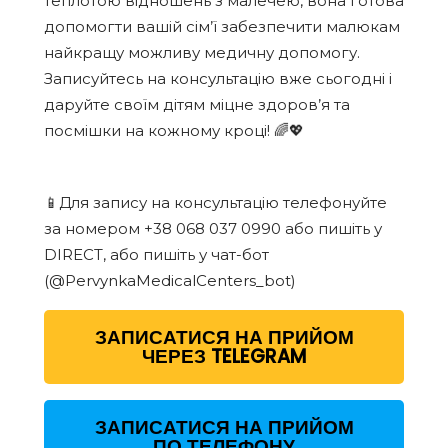
теплотою відношень з малечею, вона готова
допомогти вашій сім’ї забезпечити малюкам
найкращу можливу медичну допомогу.
Записуйтесь на консультацію вже сьогодні і
даруйте своїм дітям міцне здоров’я та
посмішки на кожному кроці! 🌈💖
📱Для запису на консультацію телефонуйте
за номером +38 068 037 0990 або пишіть у
DIRECT, або пишіть у чат-бот
(@PervynkaMedicalCenters_bot)
ЗАПИСАТИСЯ НА ПРИЙОМ
ЧЕРЕЗ TELEGRAM
ЗАПИСАТИСЯ НА ПРИЙОМ
ПО ТЕЛЕФОНУ