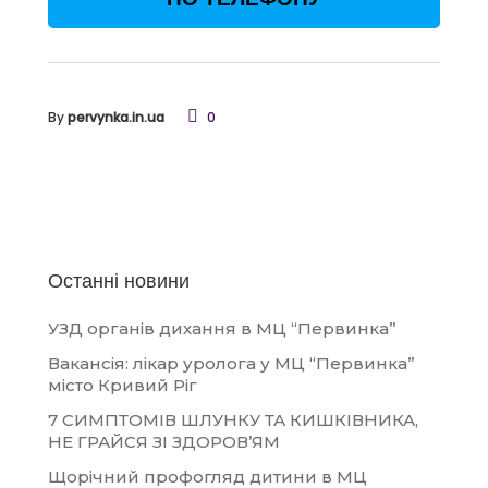
By
pervynka.in.ua
0
Останні новини
УЗД органів дихання в МЦ “Первинка”
Вакансія: лікар уролога у МЦ “Первинка”
місто Кривий Ріг
7 СИМПТОМІВ ШЛУНКУ ТА КИШКІВНИКА,
НЕ ГРАЙСЯ ЗІ ЗДОРОВ’ЯМ
Щорічний профогляд дитини в МЦ