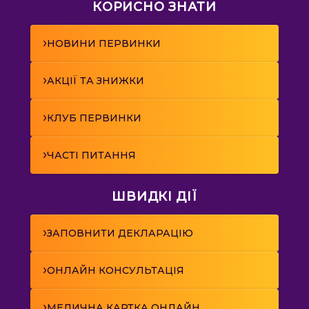
КОРИСНО ЗНАТИ
›
НОВИНИ ПЕРВИНКИ
›
АКЦІЇ ТА ЗНИЖКИ
›
КЛУБ ПЕРВИНКИ
›
ЧАСТІ ПИТАННЯ
ШВИДКІ ДІЇ
›
ЗАПОВНИТИ ДЕКЛАРАЦІЮ
›
ОНЛАЙН КОНСУЛЬТАЦІЯ
›
МЕДИЧНА КАРТКА ОНЛАЙН