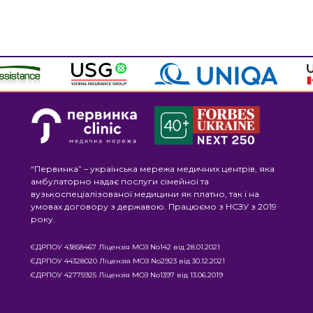
“Первинка” – українська мережа медичних центрів, яка
амбулаторно надає послуги сімейної та
вузькоспеціалізованої медицини як платно, так і на
умовах договору з державою. Працюємо з НСЗУ з 2019
року.
ЄДРПОУ 43858467 Ліцензія МОЗ No142 від 28.01.2021
ЄДРПОУ 44328020 Ліцензія МОЗ No2923 від 30.12.2021
ЄДРПОУ 42775925 Ліцензія МОЗ No1397 від 13.06.2019