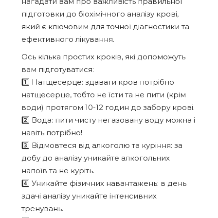
нагадати вам про важливість правильної
підготовки до біохімічного аналізу крові,
який є ключовим для точної діагностики та
ефективного лікування.
Ось кілька простих кроків, які допоможуть
вам підготуватися:
1️⃣ Натщесерце: здавати кров потрібно
натщесерце, тобто не їсти та не пити (крім
води) протягом 10-12 годин до забору крові.
2️⃣ Вода: пити чисту негазовану воду можна і
навіть потрібно!
3️⃣ Відмовтеся від алкоголю та куріння: за
добу до аналізу уникайте алкогольних
напоїв та не куріть.
4️⃣ Уникайте фізичних навантажень: в день
здачі аналізу уникайте інтенсивних
тренувань.