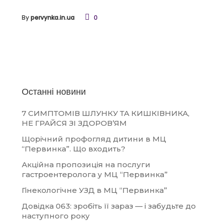
By
pervynka.in.ua
0
Останні новини
7 СИМПТОМІВ ШЛУНКУ ТА КИШКІВНИКА,
НЕ ГРАЙСЯ ЗІ ЗДОРОВ’ЯМ
Щорічний профогляд дитини в МЦ
“Первинка”. Що входить?
Акційна пропозиція на послуги
гастроентеролога у МЦ “Первинка”
Гінекологічне УЗД в МЦ “Первинка”
Довідка 063: зробіть її зараз — і забудьте до
наступного року