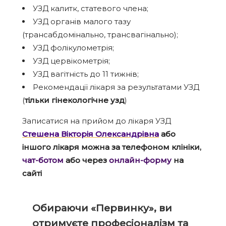
УЗД калитк, статевого члена;
УЗД органів малого тазу
(трансабдомінально, трансвагінально);
УЗД фолікулометрія;
УЗД цервікометрія;
УЗД вагітність до 11 тижнів;
Рекомендації лікаря за результатами УЗД
(
тільки гінекологічне узд
)
Записатися на прийом до лікаря УЗД
Стешена Вікторія Олександрівна
або
іншого лікаря можна за телефоном клініки,
чат-ботом
або через
онлайн-форму
на
сайті
Обираючи «Первинку», ви
отримуєте професіоналізм та