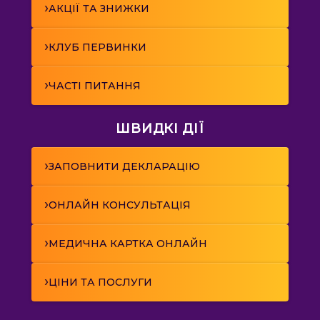
›
АКЦІЇ ТА ЗНИЖКИ
›
КЛУБ ПЕРВИНКИ
›
ЧАСТІ ПИТАННЯ
ШВИДКІ ДІЇ
›
ЗАПОВНИТИ ДЕКЛАРАЦІЮ
›
ОНЛАЙН КОНСУЛЬТАЦІЯ
›
МЕДИЧНА КАРТКА ОНЛАЙН
›
ЦІНИ ТА ПОСЛУГИ