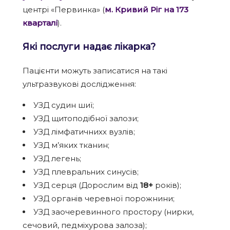
центрі «Первинка» (
м. Кривий Ріг на 173
кварталі
).
Які послуги надає лікарка?
Пацієнти можуть записатися на такі
ультразвукові дослідження:
УЗД судин шиї;
УЗД щитоподібної залози;
УЗД лімфатичнихх вузлів;
УЗД м’яких тканин;
УЗД легень;
УЗД плевральних синусів;
УЗД серця (Дорослим від
18+
років);
УЗД органів черевної порожнини;
УЗД заочеревинного простору (нирки,
сечовий, педміхурова залоза);