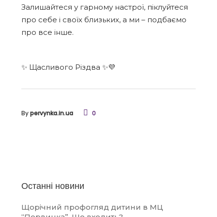
Залишайтеся у гарному настрої, піклуйтеся
про себе і своїх близьких, а ми – подбаємо
про все інше.
✨ Щасливого Різдва ✨💜
By
pervynka.in.ua
0
Останні новини
Щорічний профогляд дитини в МЦ
“Первинка”. Що входить?