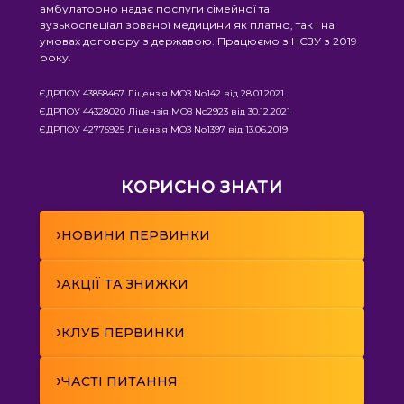
амбулаторно надає послуги сімейної та
вузькоспеціалізованої медицини як платно, так і на
умовах договору з державою. Працюємо з НСЗУ з 2019
року.
ЄДРПОУ 43858467 Ліцензія МОЗ No142 від 28.01.2021
ЄДРПОУ 44328020 Ліцензія МОЗ No2923 від 30.12.2021
ЄДРПОУ 42775925 Ліцензія МОЗ No1397 від 13.06.2019
КОРИСНО ЗНАТИ
›
НОВИНИ ПЕРВИНКИ
›
АКЦІЇ ТА ЗНИЖКИ
›
КЛУБ ПЕРВИНКИ
›
ЧАСТІ ПИТАННЯ