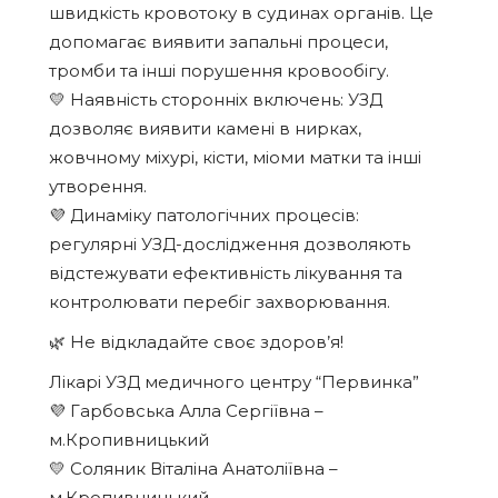
швидкість кровотоку в судинах органів. Це
допомагає виявити запальні процеси,
тромби та інші порушення кровообігу.
💛 Наявність сторонніх включень: УЗД
дозволяє виявити камені в нирках,
жовчному міхурі, кісти, міоми матки та інші
утворення.
💜 Динаміку патологічних процесів:
регулярні УЗД-дослідження дозволяють
відстежувати ефективність лікування та
контролювати перебіг захворювання.
🌿 Не відкладайте своє здоров’я!
Лікарі УЗД медичного центру “Первинка”
💜 Гарбовська Алла Сергіївна –
м.Кропивницький
💛 Соляник Віталіна Анатоліївна –
м.Кропивницький