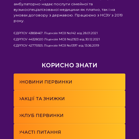
амбулаторно надає послуги сімейної та
вузькоспеціалізованої медицини як платно, так і на
умовах договору з державою. Працюємо з НСЗУ з 2019
року.
ЄДРПОУ 43858467 Ліцензія МОЗ No142 від 28.01.2021
ЄДРПОУ 44328020 Ліцензія МОЗ No2923 від 30.12.2021
ЄДРПОУ 42775925 Ліцензія МОЗ No1397 від 13.06.2019
КОРИСНО ЗНАТИ
›
НОВИНИ ПЕРВИНКИ
›
АКЦІЇ ТА ЗНИЖКИ
›
КЛУБ ПЕРВИНКИ
›
ЧАСТІ ПИТАННЯ