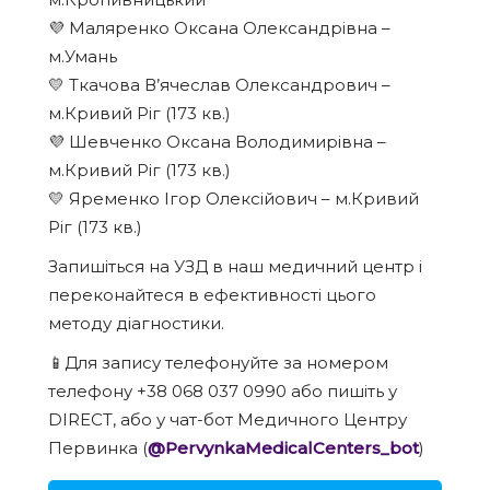
💜 Маляренко Оксана Олександрівна –
м.Умань
💛 Ткачова В’ячеслав Олександрович –
м.Кривий Ріг (173 кв.)
💜 Шевченко Оксана Володимирівна –
м.Кривий Ріг (173 кв.)
💛 Яременко Ігор Олексійович – м.Кривий
Ріг (173 кв.)
Запишіться на УЗД в наш медичний центр і
переконайтеся в ефективності цього
методу діагностики.
📱Для запису телефонуйте за номером
телефону +38 068 037 0990 або пишіть у
DIRECT, або у чат-бот Медичного Центру
Первинка (
@PervynkaMedicalCenters_bot
)