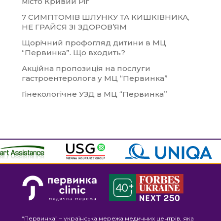
місто Кривий Ріг
7 СИМПТОМІВ ШЛУНКУ ТА КИШКІВНИКА,
НЕ ГРАЙСЯ ЗІ ЗДОРОВ’ЯМ
Щорічний профогляд дитини в МЦ
“Первинка”. Що входить?
Акційна пропозиція на послуги
гастроентеролога у МЦ “Первинка”
Гінекологічне УЗД в МЦ “Первинка”
“Первинка” – українська мережа медичних центрів, яка