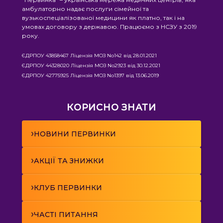
амбулаторно надає послуги сімейної та
вузькоспеціалізованої медицини як платно, так і на
умовах договору з державою. Працюємо з НСЗУ з 2019
року.
ЄДРПОУ 43858467 Ліцензія МОЗ No142 від 28.01.2021
ЄДРПОУ 44328020 Ліцензія МОЗ No2923 від 30.12.2021
ЄДРПОУ 42775925 Ліцензія МОЗ No1397 від 13.06.2019
КОРИСНО ЗНАТИ
›
НОВИНИ ПЕРВИНКИ
›
АКЦІЇ ТА ЗНИЖКИ
›
КЛУБ ПЕРВИНКИ
›
ЧАСТІ ПИТАННЯ