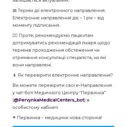
залишається актуальним.
📅 Термін дії електронного направлення:
Електронне направлення діє – 1 рік – від
моменту підписання.
☝🏻 Проте, рекомендуємо пацієнтам
дотримуватись рекомендацій лікаря щодо
термінів проходження обстеження чи
отримання консультації спеціаліста, на які
вони направлені.
📱 Як перевірити електронне направлення?
Ви можете перевірити свої е-Направлення
у чат-боті Медичного Центру “Первинка”
(
@PervynkaMedicalCenters_bot
) в
особистому кабінеті.
☂️ Первинка – медицини нова сторінка!