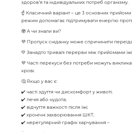
здоров’я та індивідуальних потреб організму.
☝️ Класичний варіант – це 3 основних прийоми ї
режим допомагає підтримувати енергію протя
🤓 А чи знали ви?
💜 Пропуск сніданку може спричинити переїдан
💛 Занадто тривалі перерви між прийомами їжі
💜 Часті перекуси без потреби можуть викликат
крові.
🤔 Якщо у вас є:
✔️ часті здуття чи дискомфорт у животі;
✔️ печія або нудота;
✔️ відчуття важкості після їжі;
✔️ хронічні захворювання ШКТ;
✔️ нерегулярний графік харчування –