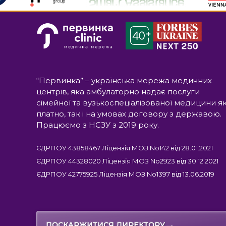
“Первинка” – українська мережа медичних
центрів, яка амбулаторно надає послуги
сімейної та вузькоспеціалізованої медицини я
платно, так і на умовах договору з державою.
Працюємо з НСЗУ з 2019 року.
ЄДРПОУ 43858467 Ліцензія МОЗ No142 від 28.01.2021
ЄДРПОУ 44328020 Ліцензія МОЗ No2923 від 30.12.2021
ЄДРПОУ 42775925 Ліцензія МОЗ No1397 від 13.06.2019
→
ПОСКАРЖИТИСЯ ДИРЕКТОРУ