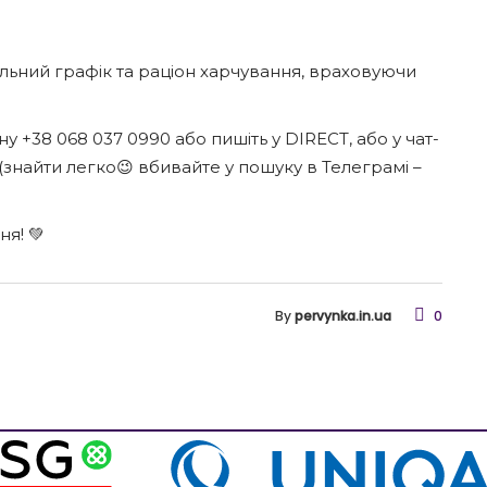
льний графік та раціон харчування, враховуючи
 +38 068 037 0990 або пишіть у DIRECT, або у чат-
знайти легко😉 вбивайте у пошуку в Телеграмі –
я! 💚
By
pervynka.in.ua
0