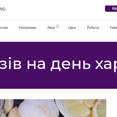
На
 90
єнтам
Напрямки
Акції
Ціни
Робота
Нав
зів на день х