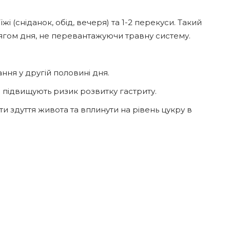
жі (сніданок, обід, вечеря) та 1-2 перекуси. Такий
гом дня, не перевантажуючи травну систему.
ня у другій половині дня.
 підвищують ризик розвитку гастриту.
и здуття живота та вплинути на рівень цукру в