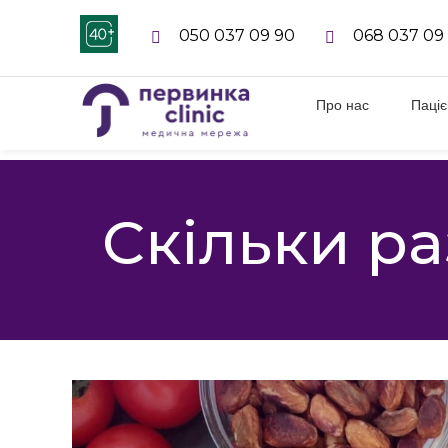
050 037 09 90
068 037 09
Про нас
Паці
Скільки ра