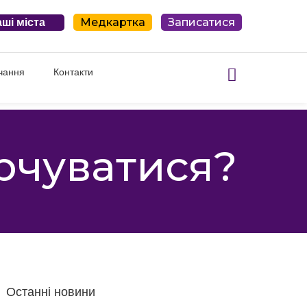
Медкартка
Записатися
ші міста
чання
Контакти
арчуватися?
Останні новини