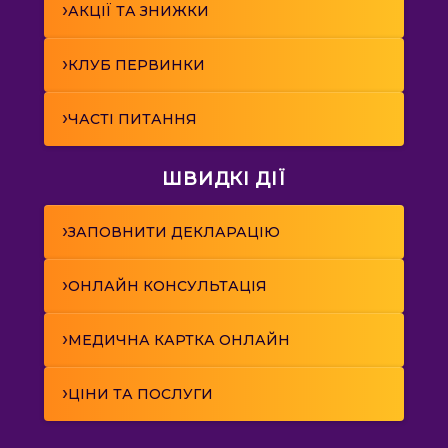
›
АКЦІЇ ТА ЗНИЖКИ
›
КЛУБ ПЕРВИНКИ
›
ЧАСТІ ПИТАННЯ
ШВИДКІ ДІЇ
›
ЗАПОВНИТИ ДЕКЛАРАЦІЮ
›
ОНЛАЙН КОНСУЛЬТАЦІЯ
›
МЕДИЧНА КАРТКА ОНЛАЙН
›
ЦІНИ ТА ПОСЛУГИ