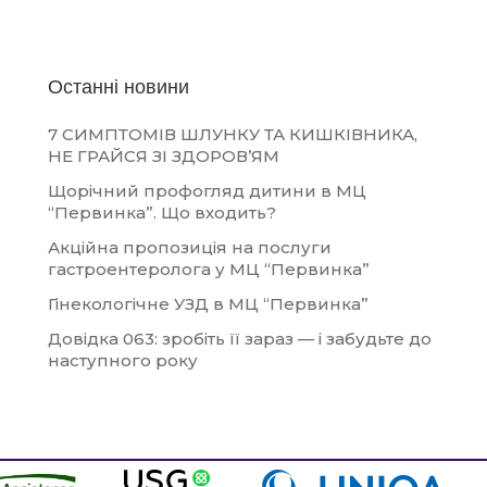
Останні новини
7 СИМПТОМІВ ШЛУНКУ ТА КИШКІВНИКА,
НЕ ГРАЙСЯ ЗІ ЗДОРОВ’ЯМ
Щорічний профогляд дитини в МЦ
“Первинка”. Що входить?
Акційна пропозиція на послуги
гастроентеролога у МЦ “Первинка”
Гінекологічне УЗД в МЦ “Первинка”
Довідка 063: зробіть її зараз — і забудьте до
наступного року