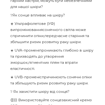
гарний настрій, можуть бути небезпечними
для нашої шкіри?
❔Як сонце впливає на шкіру?
☀️ Ультрафіолетове (УФ)
випромінюваннясонячного світла може
спричинити опіки,передчасне старіння та
збільшити ризик розвитку раку шкіри.
☀️ UVA-променіпроникають глибоко в шкіру
та призводять до утворення
зморшок,пігментних плям та втрати
еластичності.
☀️ UVB-променіспричинюють сонячні опіки
та збільшують ризик розвитку раку шкіри.
❔ Як захистити шкіру від сонця?
👏🏻 Використовуйте сонцезахисний кремз