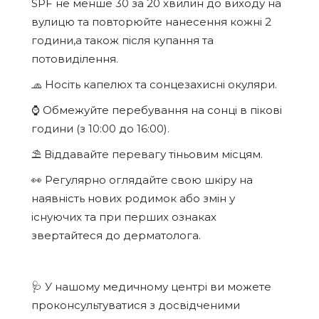
SPF не менше 30 за 20 хвилин до виходу на
вулицю та повторюйте нанесення кожні 2
години,а також після купання та
потовиділення.
🧢 Носіть капелюх та сонцезахисні окуляри.
⌚ Обмежуйте перебування на сонці в пікові
години (з 10:00 до 16:00).
⛱️ Віддавайте перевагу тіньовим місцям.
👀 Регулярно оглядайте свою шкіру на
наявність нових родимок або змін у
існуючих та при перших ознаках
звертайтеся до дерматолога.
🩺 У нашому медичному центрі ви можете
проконсультуватися з досвідченими