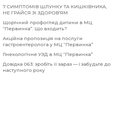
7 СИМПТОМІВ ШЛУНКУ ТА КИШКІВНИКА,
НЕ ГРАЙСЯ ЗІ ЗДОРОВ’ЯМ
Щорічний профогляд дитини в МЦ
“Первинка”. Що входить?
Акційна пропозиція на послуги
гастроентеролога у МЦ “Первинка”
Гінекологічне УЗД в МЦ “Первинка”
Довідка 063: зробіть її зараз — і забудьте до
наступного року