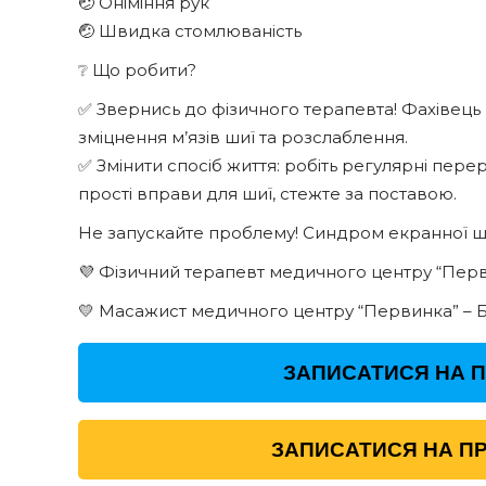
🤕 Оніміння рук
🤕 Швидка стомлюваність
❔ Що робити?
✅ Звернись до фізичного терапевта! Фахівець
зміцнення м’язів шиї та розслаблення.
✅ Змінити спосіб життя: робіть регулярні пере
прості вправи для шиї, стежте за поставою.
Не запускайте проблему! Синдром екранної ши
💜 Фізичний терапевт медичного центру “Пер
💛 Масажист медичного центру “Первинка” – 
ЗАПИСАТИСЯ НА 
ЗАПИСАТИСЯ НА ПР