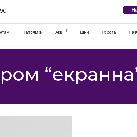
На
 90
єнтам
Напрямки
Акції
Ціни
Робота
Нав
ром “екранна