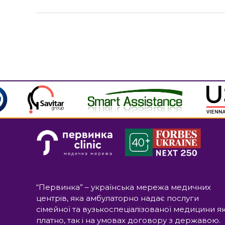
“Первинка” – українська мережа медичних
центрів, яка амбулаторно надає послуги
сімейної та вузькоспеціалізованої медицини я
платно, так і на умовах договору з державою.