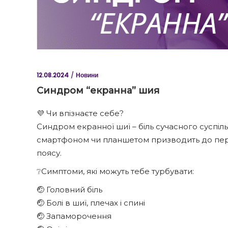
12.08.2024
Новини
Синдром “екранна” шия
💜 Чи впізнаєте себе?
Синдром екранної шиї – біль сучасного суспіль
смартфоном чи планшетом призводить до пер
поясу.
❔Симптоми, які можуть тебе турбувати:
🤕 Головний біль
🤕 Болі в шиї, плечах і спині
🤕 Запаморочення