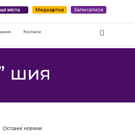
Медкартка
Записатися
ші міста
чання
Контакти
” шия
Останні новини