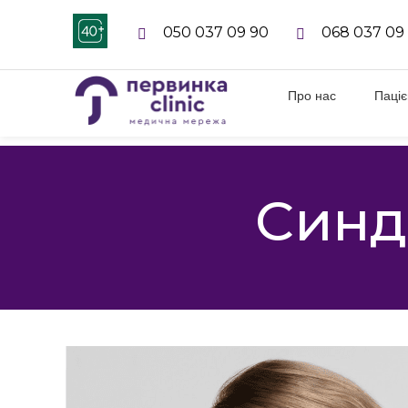
050 037 09 90
068 037 09
Про нас
Паці
Синд