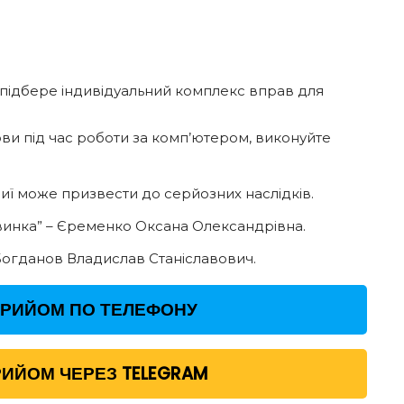
 підбере індивідуальний комплекс вправ для
рви під час роботи за комп’ютером, виконуйте
ї може призвести до серйозних наслідків.
винка” – Єременко Оксана Олександрівна.
Богданов Владислав Станіславович.
ПРИЙОМ ПО ТЕЛЕФОНУ
ИЙОМ ЧЕРЕЗ TELEGRAM