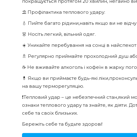
покращується протягом 20 хвилин, негайно в
⛱️ Профілактика теплового удару:
💧 Пийте багато рідини,навіть якщо ви не відч
👗 Носіть легкий, вільний одяг.
☀️ Уникайте перебування на сонці в найспекотні
🚿 Регулярно приймайте прохолодний душ або
☕ Не вживайте алкоголь і кофеїн в жарку пого
💊 Якщо ви приймаєте будь-які ліки,проконсуль
на вашу терморегуляцію.
❗Тепловий удар – це небезпечний стан,який м
ознаки теплового удару та знайте, як діяти. 
себе та своїх близьких.
Бережіть себе та будьте здорові!