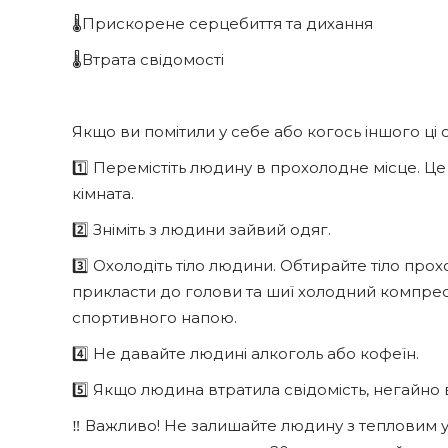
🌡️Прискорене серцебиття та дихання
🌡️Втрата свідомості
Якщо ви помітили у себе або когось іншого ці 
1️⃣ Перемістіть людину в прохолодне місце. Ц
кімната.
2️⃣ Зніміть з людини зайвий одяг.
3️⃣ Охолодіть тіло людини. Обтирайте тіло п
прикласти до голови та шиї холодний компрес
спортивного напою.
4️⃣ Не давайте людині алкоголь або кофеїн.
5️⃣ Якщо людина втратила свідомість, негайно
‼️ Важливо! Не залишайте людину з тепловим 