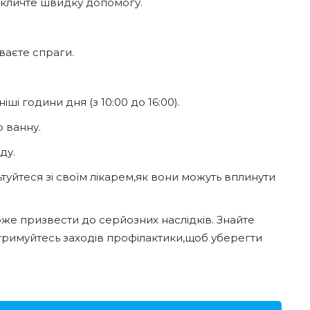
икличте швидку допомогу.
уваєте спраги.
ші години дня (з 10:00 до 16:00).
 ванну.
ду.
туйтеся зі своїм лікарем,як вони можуть вплинути
оже призвести до серйозних наслідків. Знайте
Дотримуйтесь заходів профілактики,щоб уберегти