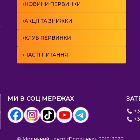
›
НОВИНИ ПЕРВИНКИ
›
АКЦІЇ ТА ЗНИЖКИ
к
›
КЛУБ ПЕРВИНКИ
›
ЧАСТІ ПИТАННЯ
МИ В СОЦ МЕРЕЖАХ
ЗАТ
+3
+3
© Медичний центр «Первинка», 2019-2026