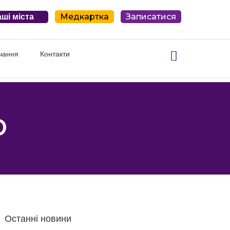
Медкартка
Записатися
ші міста
чання
Контакти
р
Останні новини