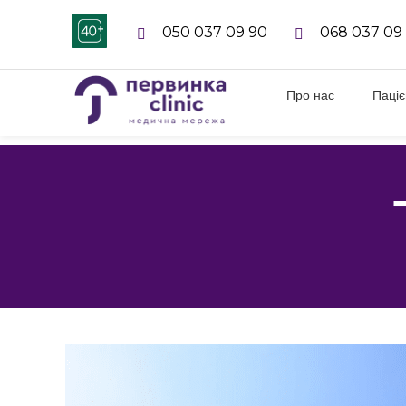
050 037 09 90
068 037 09
Про нас
Паці