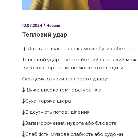
10.07.2024
Новини
Тепловий удар
☀️ Літо в розпалі, а спека може бути небезпеч
Тепловий удар – це серйозний стан, який може
високою і організм не може її охолодити.
Ось деякі ознаки теплового удару:
🌡️ Дуже висока температура тіла
🌡️Суха, гаряча шкіра
🌡️Відсутність потовиділення
🌡️Запаморочення, нудота або блювота
🌡️Слабкість, м’язова слабкість або судоми