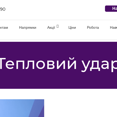
На
 90
єнтам
Напрямки
Акції
Ціни
Робота
Нав
Тепловий уда