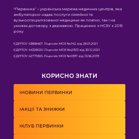
“Первинка” – українська мережа медичних центрів, яка
амбулаторно надає послуги сімейної та
вузькоспеціалізованої медицини як платно, так і на
умовах договору з державою. Працюємо з НСЗУ з 2019
року.
ЄДРПОУ 43858467 Ліцензія МОЗ No142 від 28.01.2021
ЄДРПОУ 44328020 Ліцензія МОЗ No2923 від 30.12.2021
ЄДРПОУ 42775925 Ліцензія МОЗ No1397 від 13.06.2019
КОРИСНО ЗНАТИ
›
НОВИНИ ПЕРВИНКИ
›
АКЦІЇ ТА ЗНИЖКИ
›
КЛУБ ПЕРВИНКИ