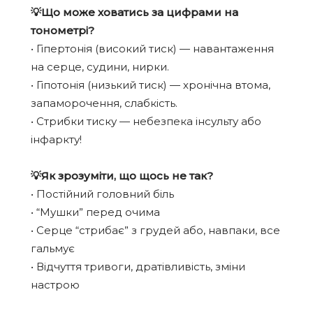
💡Що може ховатись за цифрами на
тонометрі?
• Гіпертонія (високий тиск) — навантаження
на серце, судини, нирки.
• Гіпотонія (низький тиск) — хронічна втома,
запаморочення, слабкість.
• Стрибки тиску — небезпека інсульту або
інфаркту!
⠀
💡Як зрозуміти, що щось не так?
• Постійний головний біль
• “Мушки” перед очима
• Серце “стрибає” з грудей або, навпаки, все
гальмує
• Відчуття тривоги, дратівливість, зміни
настрою
⠀