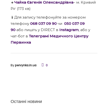
🔸
Чайка Євгенія Олександрівна
– м. Кривий
Ріг (173 кв)
📱Для запису телефонуйте за номером
телефону
068 037 09 90
чи
050 037 09
90
або пишіть у DIRECT в
Instagram
, або у
чат-бот в
Телеграмі Медичного Центру
Первинка
By
pervynka.in.ua
0
Останні новини