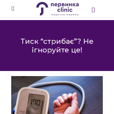
Тиск “стрибає”? Не
ігноруйте це!