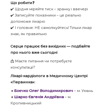
Що робити❓
✔️ Щодня міряйте тиск – зранку і ввечері
✔️ Записуйте показники – це реально
допоможе лікарю
✔️ І головне: НЕ самолікуйтесь! Тільки лікар
знає, як правильно
⠀
Серце працює без вихідних — подбайте
про нього вже сьогодні
📩 Маєте питання чи потребуєте
консультації?
Лікарі-кардіологи в Медичному Центрі
«Первинка»:
🔸
Боєчко Олег Володимирович
– м. Умань
🔸
Шарко Євгенія Андріївна
– м.
Кропивницький