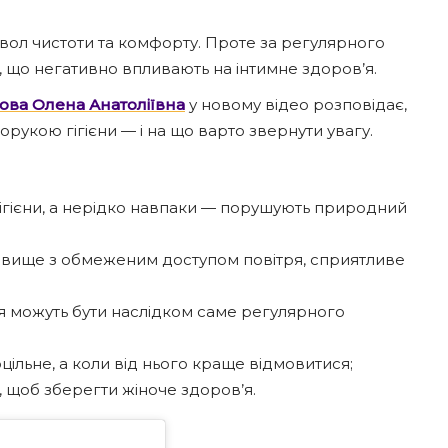
вол чистоти та комфорту. Проте за регулярного
 що негативно впливають на інтимне здоров’я.
ова Олена Анатоліївна
у новому відео розповідає,
укою гігієни — і на що варто звернути увагу.
ігієни, а нерідко навпаки — порушують природний
овище з обмеженим доступом повітря, сприятливе
я можуть бути наслідком саме регулярного
ільне, а коли від нього краще відмовитися;
 щоб зберегти жіноче здоров’я.