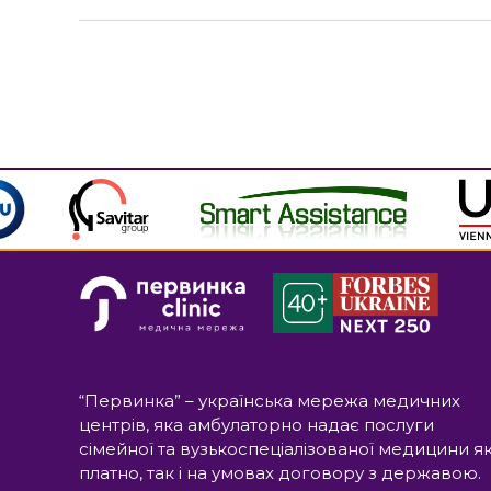
“Первинка” – українська мережа медичних
центрів, яка амбулаторно надає послуги
сімейної та вузькоспеціалізованої медицини я
платно, так і на умовах договору з державою.