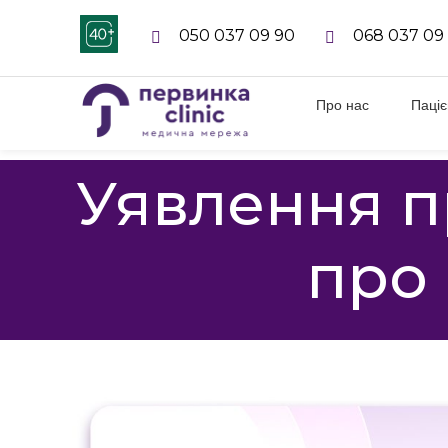
050 037 09 90
068 037 09
Про нас
Паці
Уявлення п
про 