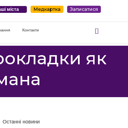
Медкартка
Записатися
ші міста
чання
Контакти
рокладки як
омана
Останні новини