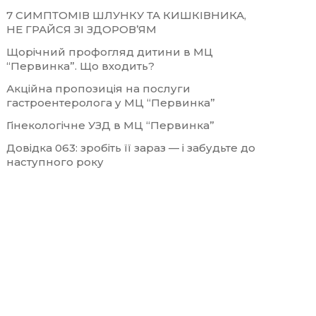
7 СИМПТОМІВ ШЛУНКУ ТА КИШКІВНИКА,
НЕ ГРАЙСЯ ЗІ ЗДОРОВ’ЯМ
Щорічний профогляд дитини в МЦ
“Первинка”. Що входить?
Акційна пропозиція на послуги
гастроентеролога у МЦ “Первинка”
Гінекологічне УЗД в МЦ “Первинка”
Довідка 063: зробіть її зараз — і забудьте до
наступного року