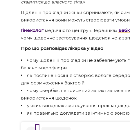
ставитися до власного тіла.»
Щоденні прокладки жінки сприймають, як сим
використання вони можуть створювати умови,
Гінеколог
медичного центру «Первинка»
Бабк
чому щоденне застосування щоденок не є запор
Про що розповідає лікарка у відео
чому щоденні прокладки не забезпечують г
баланс мікрофлори;
як постійне носіння створює вологе серед
для розмноження бактерій;
чому свербіж, неприємний запах і запаленн
використання щоденок;
у яких випадках застосування прокладок доц
як правильно доглядати за інтимною зоною,