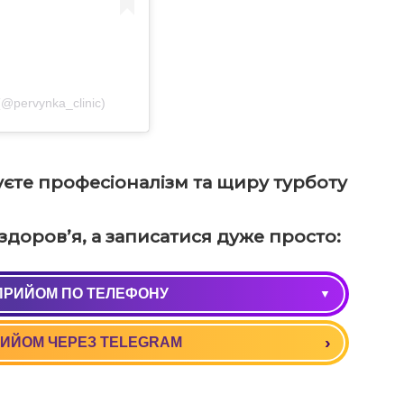
@pervynka_clinic)
єте професіоналізм та щиру турботу
доров’я, а записатися дуже просто:
ПРИЙОМ ПО ТЕЛЕФОНУ
0) 037 09 90
ИЙОМ ЧЕРЕЗ TELEGRAM
8) 037 09 90