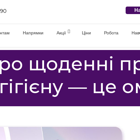
На
 90
єнтам
Напрямки
Акції
Ціни
Робота
Нав
ро щоденні п
гігієну — це 