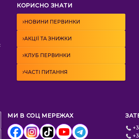
КОРИСНО ЗНАТИ
›
НОВИНИ ПЕРВИНКИ
›
АКЦІЇ ТА ЗНИЖКИ
к
›
КЛУБ ПЕРВИНКИ
›
ЧАСТІ ПИТАННЯ
МИ В СОЦ МЕРЕЖАХ
ЗАТ
+3
+3