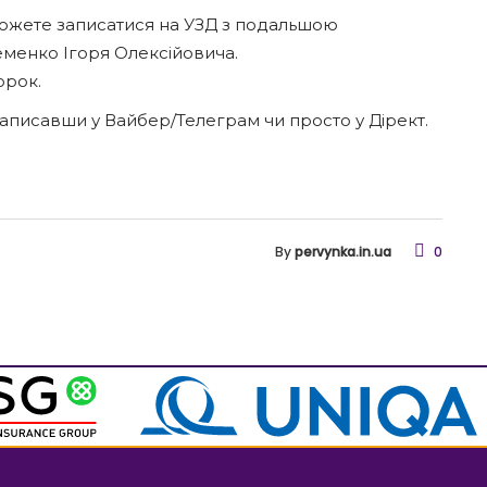
 можете записатися на УЗД з подальшою
еменко Ігоря Олексійовича.
орок.
аписавши у Вайбер/Телеграм чи просто у Дірект.
By
pervynka.in.ua
0