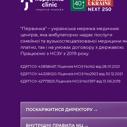
“Первинка” – українська мережа медичних
центрів, яка амбулаторно надає послуги
сімейної та вузькоспеціалізованої медицини я
платно, так і на умовах договору з державою.
Працюємо з НСЗУ з 2019 року.
ЄДРПОУ 43858467 Ліцензія МОЗ No142 від 28.01.2021
ЄДРПОУ 44328020 Ліцензія МОЗ No2923 від 30.12.2021
ЄДРПОУ 42775925 Ліцензія МОЗ No1397 від 13.06.2019
→
ПОСКАРЖИТИСЯ ДИРЕКТОРУ
→
ВНУТРІШНІ ПРАВИЛА МЦ