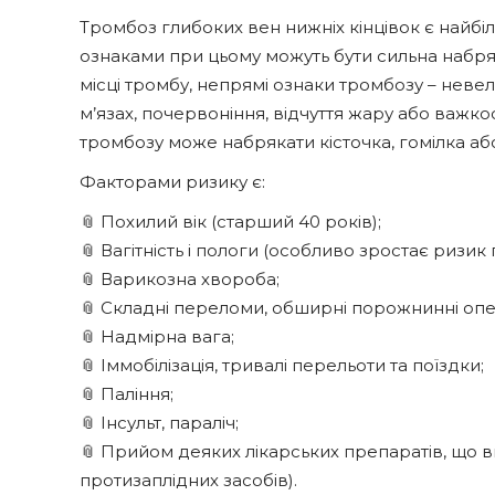
Тромбоз глибоких вен нижніх кінцівок є най
ознаками при цьому можуть бути сильна набрякл
місці тромбу, непрямі ознаки тромбозу – невел
м’язах, почервоніння, відчуття жару або важкос
тромбозу може набрякати кісточка, гомілка або
Факторами ризику є:
📎 Похилий вік (старший 40 років);
📎 Вагітність і пологи (особливо зростає ризик
📎 Варикозна хвороба;
📎 Складні переломи, обширні порожнинні опера
📎 Надмірна вага;
📎 Іммобілізація, тривалі перельоти та поїздки;
📎 Паління;
📎 Інсульт, параліч;
📎 Прийом деяких лікарських препаратів, що в
протизаплідних засобів).