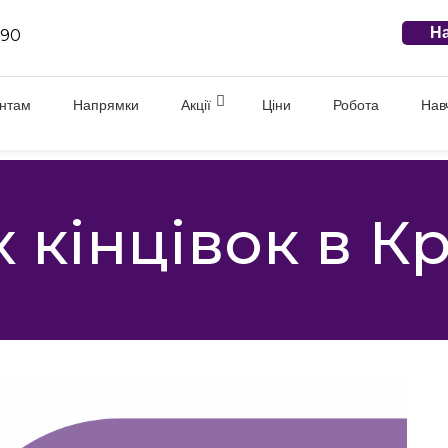
На
 90
єнтам
Напрямки
Акції
Ціни
Робота
Нав
 кінцівок в К