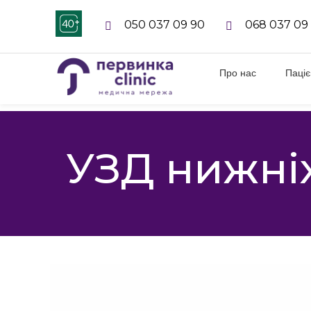
050 037 09 90
068 037 09
Про нас
Паці
УЗД нижніх