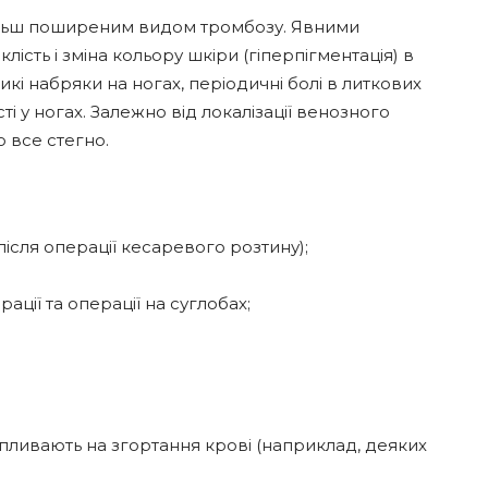
більш поширеним видом тромбозу. Явними
ість і зміна кольору шкіри (гіперпігментація) в
икі набряки на ногах, періодичні болі в литкових
ті у ногах. Залежно від локалізації венозного
 все стегно.
 після операції кесаревого розтину);
ції та операції на суглобах;
пливають на згортання крові (наприклад, деяких