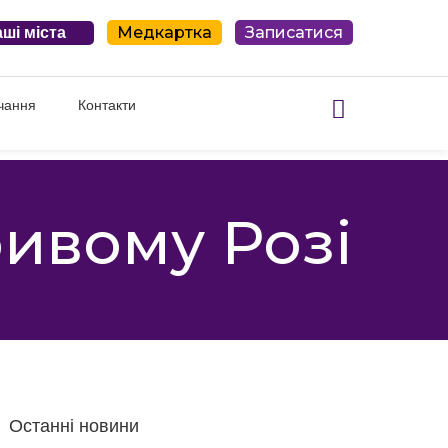
Медкартка
Записатися
ші міста
чання
Контакти
ривому Розі
Останні новини