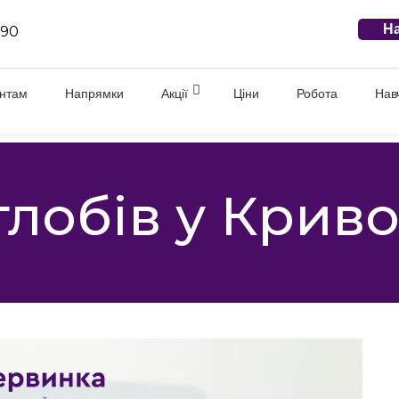
На
 90
єнтам
Напрямки
Акції
Ціни
Робота
Нав
глобів у Криво