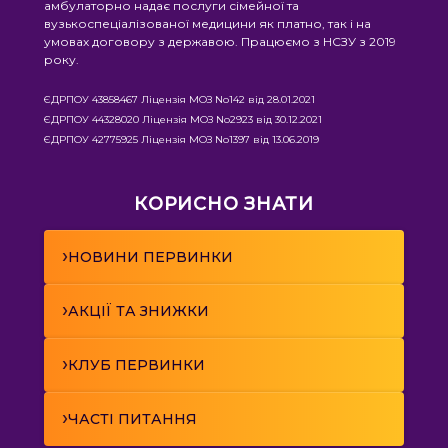
амбулаторно надає послуги сімейної та
вузькоспеціалізованої медицини як платно, так і на
умовах договору з державою. Працюємо з НСЗУ з 2019
року.
ЄДРПОУ 43858467 Ліцензія МОЗ No142 від 28.01.2021
ЄДРПОУ 44328020 Ліцензія МОЗ No2923 від 30.12.2021
ЄДРПОУ 42775925 Ліцензія МОЗ No1397 від 13.06.2019
КОРИСНО ЗНАТИ
›
НОВИНИ ПЕРВИНКИ
›
АКЦІЇ ТА ЗНИЖКИ
›
КЛУБ ПЕРВИНКИ
›
ЧАСТІ ПИТАННЯ