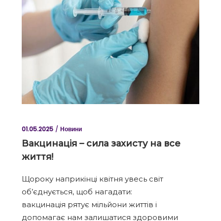
01.05.2025
Новини
Вакцинація – сила захисту на все
життя!
Щороку наприкінці квітня увесь світ
об’єднується, щоб нагадати:
вакцинація рятує мільйони життів і
допомагає нам залишатися здоровими