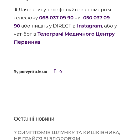
📱Для запису телефонуйте за номером
телефону
068 037 09 90
чи
050 037 09
90
або пишіть у DIRECT в
Instagram
, або у
чат-бот в
Телеграмі Медичного Центру
Первинка
By
pervynka.in.ua
0
Останні новини
7 СИМПТОМІВ ШЛУНКУ ТА КИШКІВНИКА,
НЕ ГРАЙСЯ ЗІ ЗДОРОВ’ЯМ