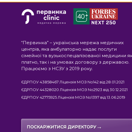
“Первинка” – українська мережа медичних
центрів, яка амбулаторно надає послуги
сімейної та вузькоспеціалізованої медицини я
платно, так і на умовах договору з державою.
Працюємо з НСЗУ з 2019 року.
ЄДРПОУ 43858467 Ліцензія МОЗ No142 від 28.01.2021
ЄДРПОУ 44328020 Ліцензія МОЗ No2923 від 30.12.2021
ЄДРПОУ 42775925 Ліцензія МОЗ No1397 від 13.06.2019
→
ПОСКАРЖИТИСЯ ДИРЕКТОРУ