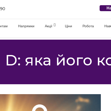
На
 90
єнтам
Напрямки
Акції
Ціни
Робота
Нав
 D: яка його 