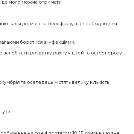
а де його можна отримати.
нню кальцію, магнію і фосфору, що необхідно для
омагаючи боротися з інфекціями.
 запобігати розвитку рахіту у дітей та остеопорозу
кумбрія та оселедець містять велику кількість
ну D.
еребування на сонці протягом 10-15 хвилин щодня