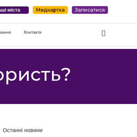
Медкартка
Записатися
ші міста
чання
Контакти
користь?
Останні новини