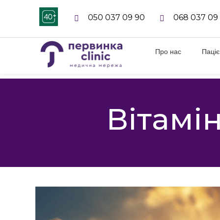
050 037 09 90
068 037 09
Про нас
Паці
Вітамін