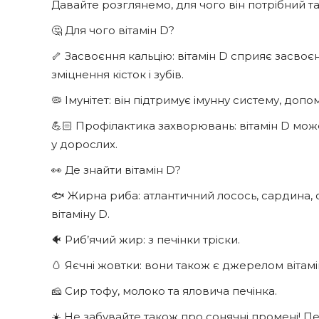
Давайте розглянемо, для чого він потрібний т
🤔 Для чого вітамін D?
🦴 Засвоєння кальцію: вітамін D сприяє засвоє
зміцнення кісток і зубів.
🦠 Імунітет: він підтримує імунну систему, доп
💪🏻 Профілактика захворювань: вітамін D може
у дорослих.
👀 Де знайти вітамін D?
🐟 Жирна риба: атлантичний лосось, сардина, с
вітаміну D.
🐠 Риб’ячий жир: з печінки тріски.
🥚 Яєчні жовтки: вони також є джерелом вітамі
🧀 Сир тофу, молоко та яловича печінка.
☀️ Не забувайте також про сонячні промені! П