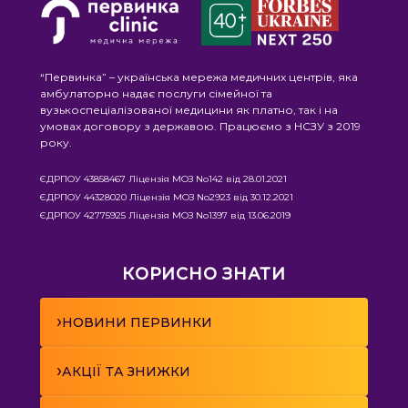
“Первинка” – українська мережа медичних центрів, яка
амбулаторно надає послуги сімейної та
вузькоспеціалізованої медицини як платно, так і на
умовах договору з державою. Працюємо з НСЗУ з 2019
року.
ЄДРПОУ 43858467 Ліцензія МОЗ No142 від 28.01.2021
ЄДРПОУ 44328020 Ліцензія МОЗ No2923 від 30.12.2021
ЄДРПОУ 42775925 Ліцензія МОЗ No1397 від 13.06.2019
КОРИСНО ЗНАТИ
›
НОВИНИ ПЕРВИНКИ
›
АКЦІЇ ТА ЗНИЖКИ