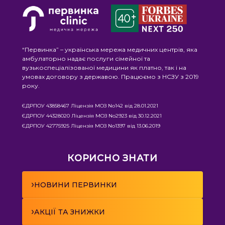
“Первинка” – українська мережа медичних центрів, яка
амбулаторно надає послуги сімейної та
вузькоспеціалізованої медицини як платно, так і на
умовах договору з державою. Працюємо з НСЗУ з 2019
року.
ЄДРПОУ 43858467 Ліцензія МОЗ No142 від 28.01.2021
ЄДРПОУ 44328020 Ліцензія МОЗ No2923 від 30.12.2021
ЄДРПОУ 42775925 Ліцензія МОЗ No1397 від 13.06.2019
КОРИСНО ЗНАТИ
›
НОВИНИ ПЕРВИНКИ
›
АКЦІЇ ТА ЗНИЖКИ