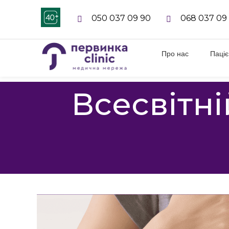
050 037 09 90
068 037 09
Про нас
Паці
Всесвітні