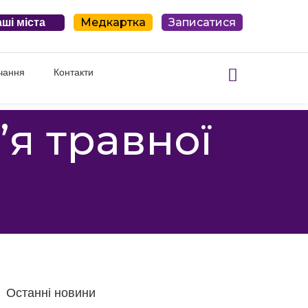
Медкартка
Записатися
ші міста
чання
Контакти
’я травної
Останні новини