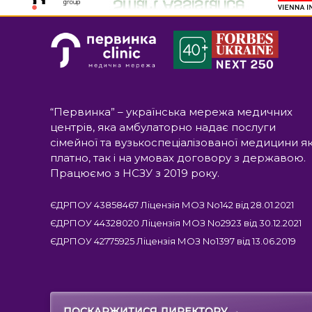
“Первинка” – українська мережа медичних
центрів, яка амбулаторно надає послуги
сімейної та вузькоспеціалізованої медицини я
платно, так і на умовах договору з державою.
Працюємо з НСЗУ з 2019 року.
ЄДРПОУ 43858467 Ліцензія МОЗ No142 від 28.01.2021
ЄДРПОУ 44328020 Ліцензія МОЗ No2923 від 30.12.2021
ЄДРПОУ 42775925 Ліцензія МОЗ No1397 від 13.06.2019
→
ПОСКАРЖИТИСЯ ДИРЕКТОРУ