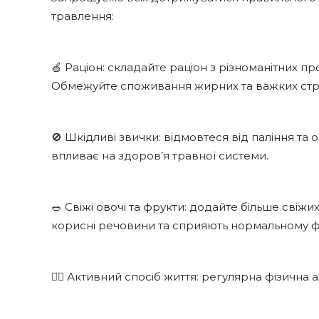
травлення:
🍏 Раціон: складайте раціон з різноманітних про
Обмежуйте споживання жирних та важких стр
🚫 Шкідливі звички: відмовтеся від паління т
впливає на здоров’я травної системи.
🥗 Свіжі овочі та фрукти: додайте більше свіжих
корисні речовини та сприяють нормальному ф
🚶‍♀️ Активний спосіб життя: регулярна фізична