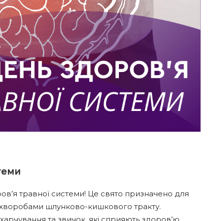
стеми
ров’я травної системи! Це свято призначено для
з хворобами шлунково-кишкового тракту.
арчування та звичок, які сприяють здоров’ю