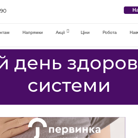
На
 90
єнтам
Напрямки
Акції
Ціни
Робота
Нав
й день здоров
системи