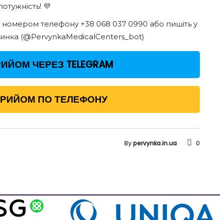
отужність! 💜
а номером телефону +38 068 037 0990 або пишіть у
инка (@PervynkaMedicalCenters_bot)
ИЙОМ ЧЕРЕЗ TELEGRAM
ПРИЙОМ ПО ТЕЛЕФОНУ
By
pervynka.in.ua
0